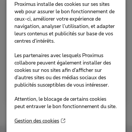
Proximus installe des cookies sur ses sites
Une question sur la facturation ou
web pour assurer le bon fonctionnement de
ceux-ci, améliorer votre expérience de
une question technique?
navigation, analyser l’utilisation, et adapter
leurs contenus et publicités sur base de vos
Obtenez l'info souhaitée en ligne, vite et bien
. Il
centres d’intérêts.
n'est pas toujours nécessaire de vous rendre
dans un Proximus Shop.
Les partenaires avec lesquels Proximus
Installez l’application Proximus+, vous y
collabore peuvent également installer des
trouverez beaucoup d’infos sur votre
cookies sur nos sites afin d’afficher sur
facturation.
d'autres sites ou des médias sociaux des
publicités susceptibles de vous intéresser.
Plus sur l'app Proximus+
Attention, le blocage de certains cookies
peut entraver le bon fonctionnement du site.
Gestion des cookies