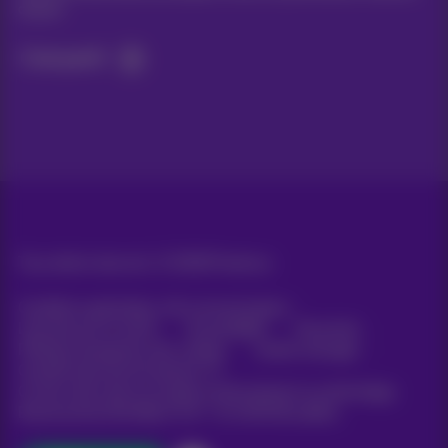
du jour
C’est parti!
Tous droits réservés. ©
2026
Proximus
Conditions générales, info consommateur
Liste des prix et tarifs
Accessibilité
Vie privée
Politique de gestion des cookies
Cookie manager
Coordonnées de l’entreprise
Ce site a été créé et est géré conformément au droit belge.
Boulevard du Roi Albert II 27 - B-1030 Bruxelles.