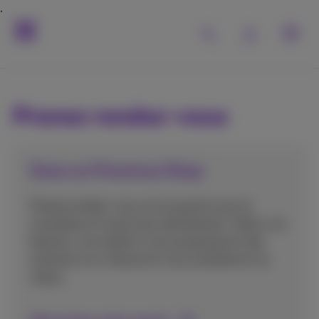
Prenez rendez-vous
Dans un Proximus Shop
Prenez rendez-vous où et quand vous le
souhaitez et soyez reçu directement. Selon vos
besoins, nos experts vous proposeront des
solutions sur mesure et vous assisteront au
mieux.