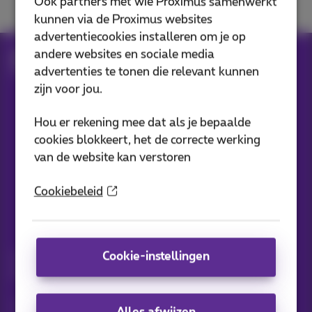
Ook partners met wie Proximus samenwerkt
kunnen via de Proximus websites
advertentiecookies installeren om je op
andere websites en sociale media
Hulp
Klantenzone
Proximus+ app
advertenties te tonen die relevant kunnen
Proximus+: account
zijn voor jou.
Hou er rekening mee dat als je bepaalde
Onze applicaties
cookies blokkeert, het de correcte werking
van de website kan verstoren
Cookiebeleid
Nieuwtjes direct in je inbox
Cookie-instellingen
Ontdek de laatste infos, promoties of aanbiedingen heet van
de naald
Ja, ik ben benieuwd!