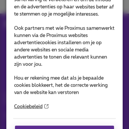
en de advertenties op haar websites beter af
te stemmen op je mogelijke interesses.
Hulp
Televisie
Pickx op je gsm of computer
Ook partners met wie Proximus samenwerkt
kunnen via de Proximus websites
advertentiecookies installeren om je op
Onze applicaties
andere websites en sociale media
advertenties te tonen die relevant kunnen
zijn voor jou.
Hou er rekening mee dat als je bepaalde
Nieuwtjes direct in je inbox
cookies blokkeert, het de correcte werking
van de website kan verstoren
Ontdek de laatste infos, promoties of aanbiedingen heet van
de naald
Cookiebeleid
Ja, ik ben benieuwd!