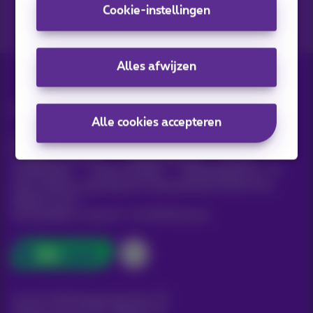
Cookie-instellingen
Alles afwijzen
Alle rechten voorbehouden. ©
2026
Proximus
Alle cookies accepteren
Algemene voorwaarden, consumenteninfo
Prijslijst en tarieven
Toegankelijkheid
Privacy
Cookiebeleid
Cookie manager
Bedrijfsgegevens
Deze website is gecreëerd en wordt beheerd conform het
Belgisch recht.
Koning Albert II-laan 27 - B-1030 Brussel.
Carrier & Wholesale Solutions