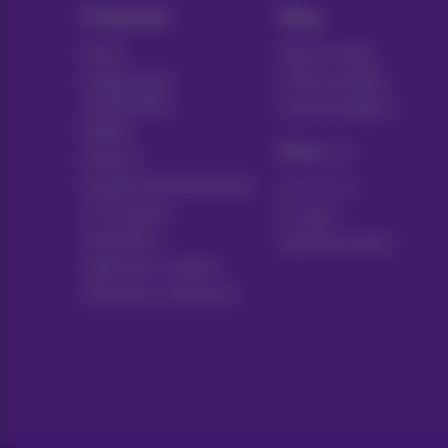
Gesloten
-
Gaat open om
10:00
Producten
Blog
Packs
Nieuws blog
Proximus Shop Auderghem
Andere pack
Think possible
Boulevard du Souverain 240
combinaties
1160 Auderghem
Klantvoordelen
Mobiel
Gesloten
-
Gaat open om
10:00
Pickx
Internet
Sociaal internetaanbod
Proximus Shop Aywaille
Live TV
Place Joseph Thiry 26
TV & opties
Tv-gids
4920 Aywaille
Toestellen
Abonnementen
Gesloten
-
Gaat open om
10:00
Vaste lijn en opties
Verhuizen of bouwen
Proximus Shop Bastogne
Rue du Sablon 155
6600 Bastogne
Gesloten
-
Gaat open om
10:00
Proximus Shop Berchem St Agathe