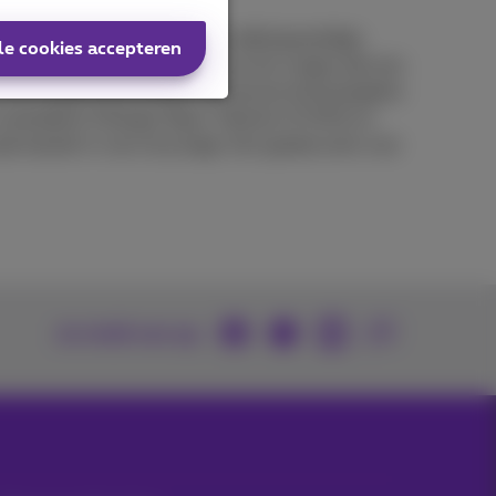
n onze winkels! En we hebben altijd geweldige
le cookies accepteren
zelf installeren? Wij kunnen ervoor zorgen dat een
et 5G of glasvezel bieden wij nieuwe technologieën
 veranderen (Orange, Base, Telenet of VOO) en
de toestel in voor recyclage. Een goede actie voor
Je vindt ons op