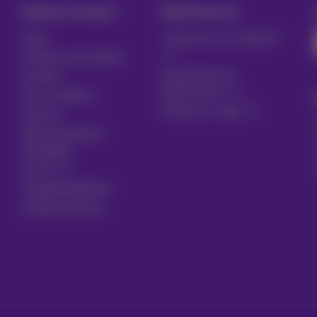
Hulp & Contact
MyProximus
Hulp
Je factuur en verbruik
Proximus Assistant
Inschrijven op
Contact
MyProximus
Gsm instellen
Proximus+ app
Factuur
Abonnementen
opzeggen
Forum
Toegankelijkheid
Lokale partners