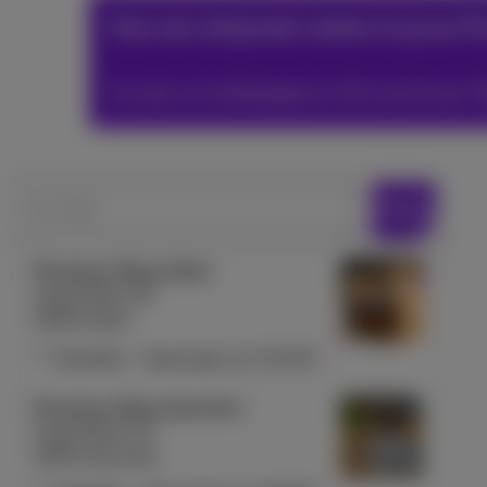
Hoe een afspraak maken in jouw P
Ga naar uw winkelpagina en klik op de knop *
Zoek vestiging
Zoeken
Proximus Shop Aalst
Grote Markt 25
9300 Aalst
Gesloten
-
Gaat open om
10:00
Proximus Shop Aarschot
Grote Markt 23
3200 Aarschot