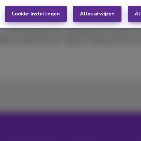
ale TV, entertainment, 5G en fiber; wij hebben het allemaal i
Cookie-instellingen
Alles afwijzen
Al
figureren? Wij doen het voor jou! Wil je internet en TV niet 
 (of ultrasnel) internet via het stabiele Proximus-netwerk. M
k van onze overstapservice om gemakkelijk van leverancier te
hone of tablet recycleren: vraag een schatting en lever je ou