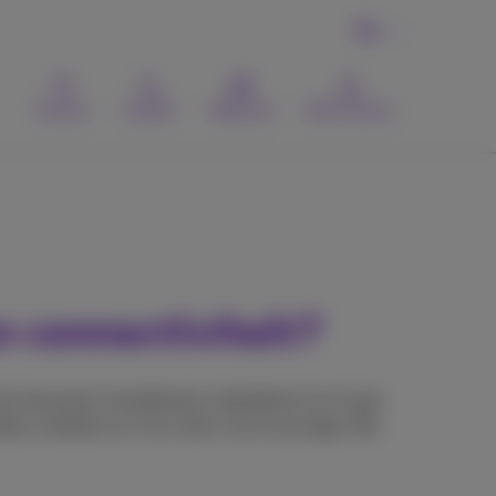
NL
Contact
Zoeken
Webmail
MyProximus
 connectiviteit?
m de nieuwste smartphones uitproberen en ervaar
ten schatten en in te ruilen voor recyclage. We