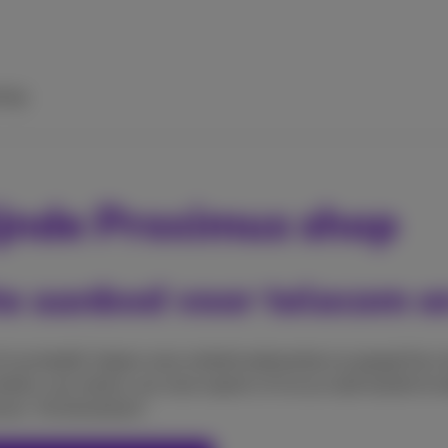
ulp
zijnde Proximus shop
te aanbod voor telecom en
of in je bedrijf, helpen onze winkelmedewerkers je graag! Ko
kels voor advies van onze experts of om je oude toestel te la
men. Tot binnenkort!