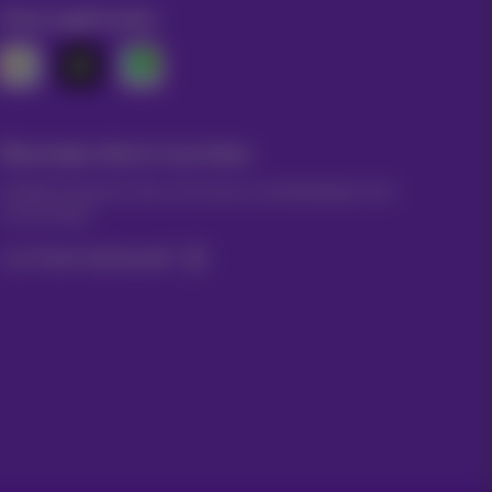
Onze applicaties
Nieuwtjes direct in je inbox
Ontdek de laatste infos, promoties of aanbiedingen heet
van de naald
Ja, ik ben benieuwd!