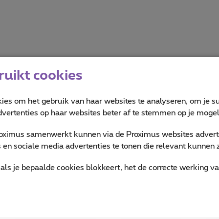
uikt cookies
kies om het gebruik van haar websites te analyseren, om je su
vertenties op haar websites beter af te stemmen op je mogeli
oximus samenwerkt kunnen via de Proximus websites adverte
en sociale media advertenties te tonen die relevant kunnen zi
als je bepaalde cookies blokkeert, het de correcte werking v
n wij aan in onze winkels