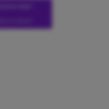
roximus shop?
Boek een afspraak*.