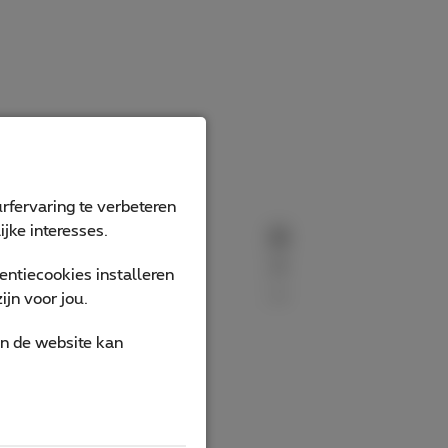
rfervaring te verbeteren
jke interesses.
ntiecookies installeren
jn voor jou.
an de website kan
 ?