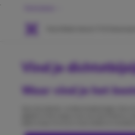
Particulieren
Packs
Mobiel
Internet
TV & Streaming
H
Vind je dichtstbij
Waar vind je het bes
Voor al je internet- en telecomoplossingen, thuis 
digitale tv! Kom langs in een van onze Proximus-win
kijken ernaar uit om je in onze winkels te verwelko