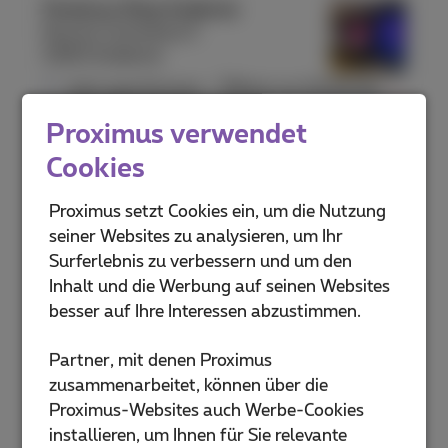
Proximus Shop Andenne
Rue du Commerce 5
5300 Andenne
Jetzt geschlossen
-
Öffnet um
10:00
Mo.
Proximus verwendet
Proximus Shop Anderlecht Cora
Cookies
Drève Olympique 13
1070 Anderlecht
Proximus setzt Cookies ein, um die Nutzung
Jetzt geschlossen
-
Öffnet um
10:00
Mo.
seiner Websites zu analysieren, um Ihr
Surferlebnis zu verbessern und um den
Proximus Shop Anderlecht
Inhalt und die Werbung auf seinen Websites
Westland Shopping
besser auf Ihre Interessen abzustimmen.
Boulevard Sylvain Dupuis 433
1070 Bruxelles
Partner, mit denen Proximus
Jetzt geschlossen
-
Öffnet um
10:00
Mo.
zusammenarbeitet, können über die
Proximus-Websites auch Werbe-Cookies
Proximus Shop Antwerpen De
installieren, um Ihnen für Sie relevante
Keyserlei