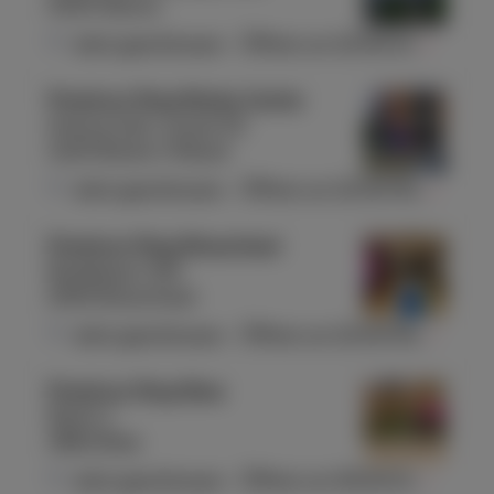
5004 Namur
Jetzt geschlossen
-
Öffnet um
10:00
Di.
Proximus Shop Braine Centre
Avenue Léon Jourez 55
1420 Braine-l'Alleud
Jetzt geschlossen
-
Öffnet um
10:00
Mo.
Proximus Shop Brasschaat
Bredabaan 319
2930 Brasschaat
Jetzt geschlossen
-
Öffnet um
10:00
Mo.
Proximus Shop Bree
Markt 1
3960 Bree
Jetzt geschlossen
-
Öffnet um
09:30
Di.