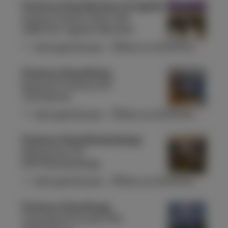
Proximus Shop Berchem St Agathe
Avenue Charles-Quint 420
1082 Sint-Agatha-Berchem
Jetzt geschlossen
-
Öffnet um
10:00
Mo.
Proximus Shop Binche
Route de Charleroi 227
7134 Binche
Jetzt geschlossen
-
Öffnet um
10:00
Mo.
Proximus Shop Blankenberge
Molenstraat 40
8370 Blankenberge
Jetzt geschlossen
-
Öffnet um
10:00
Mo.
Proximus Shop Bouge
Chaussée de Louvain 354