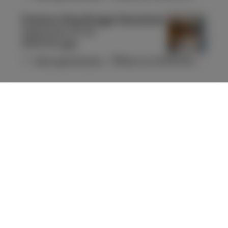
Proximus Shop Brugge Steenstraat
Steenstraat 22-24
8000 Brugge
Jetzt geschlossen
-
Öffnet um
10:00
Mo.