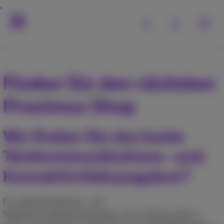
Finden Sie den nächsten
Proximus Shop
Wo finden Sie das beste
Telekommunikations- und
Konnektivitätsangebot?
Für alle Ihre Internet- und
Telekommunikationslösungen, ob zu Hause oder in