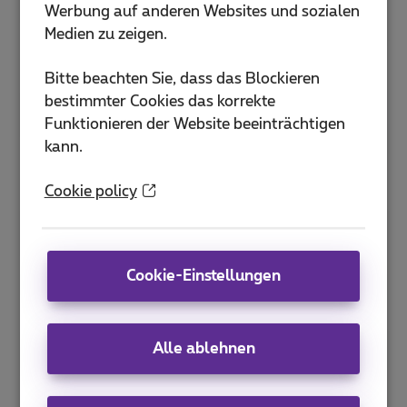
Werbung auf anderen Websites und sozialen
De Keyserlei 56
Medien zu zeigen.
2018 Antwerpen
Jetzt geschlossen
-
Öffnet um
10:00
Mo.
Bitte beachten Sie, dass das Blockieren
bestimmter Cookies das korrekte
Proximus Shop Antwerpen Meir
Funktionieren der Website beeinträchtigen
Meir 41
kann.
2000 Antwerpen
Jetzt geschlossen
-
Öffnet um
10:00
Mo.
Cookie policy
Proximus Shop Arlon
Rue de l'Hydrion 131
6700 Arlon
Cookie-Einstellungen
Jetzt geschlossen
-
Öffnet um
10:00
Mo.
Alle ablehnen
Proximus Shop Ath
Rue aux Gâdes 10
7800 Ath