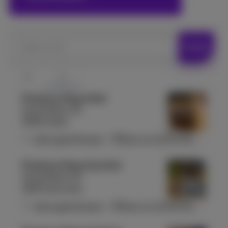
Adresse suchen
Suche
Proximus Shop Aalst
Grote Markt 25
9300 Aalst
Jetzt geschlossen
-
Öffnet um
10:00
Mo.
Proximus Shop Aarschot
Grote Markt 23
3200 Aarschot
Jetzt geschlossen
-
Öffnet um
10:00
Mo.