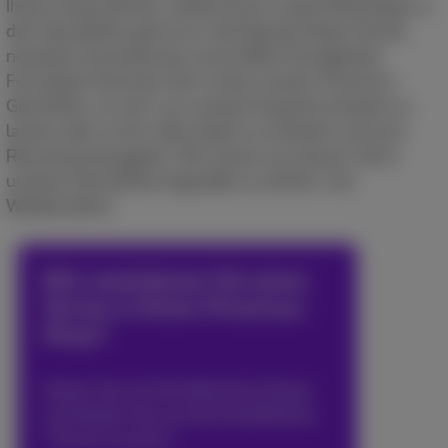
Ihrem Unternehmen, stehen Ihnen unsere Mitarbeiter in
den Geschäften gerne zur Verfügung! Testen Sie die
neuesten Smartphones und erleben Sie digitales
Fernsehen! Kommen Sie in eines unserer Proximus-
Geschäfte, um sich von unseren Experten beraten zu
lassen oder um Ihr altes Gerät zu schätzen und zum
Recycling abzugeben. Wir freuen uns darauf, Sie in
unseren Geschäften begrüßen zu dürfen. Auf
Wiedersehen!
Wie vereinbaren Sie einen
Termin in Ihrem Proximus-
Shop?
Gehen Sie auf die Seite Ihres Shops
und klicken Sie auf die Schaltfläche
*Termin buchen*.