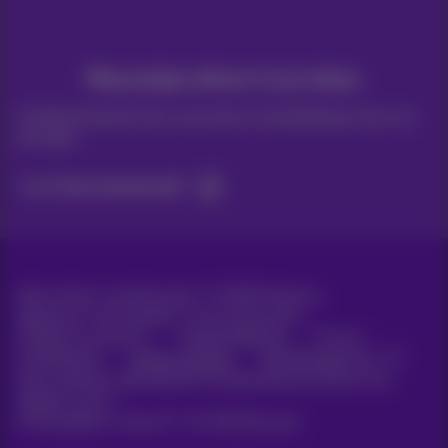
Nieuwtjes direct in je inbox
Ontdek de laatste infos, promoties of aanbiedingen heet van
de naald
Ja, ik ben benieuwd!
Alle rechten voorbehouden. ©
2026
Proximus
Algemene voorwaarden, consumenteninfo
Prijslijst en tarieven
Toegankelijkheid
Privacy
Cookiebeleid
Cookie manager
Bedrijfsgegevens
Deze website is gecreëerd en wordt beheerd conform het
Belgisch recht.
Koning Albert II-laan 27 - B-1030 Brussel.