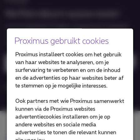
Met Pickx kijk je tv op jouw manier!
Live of uitgesteld TV kijken, programma’s opnemen,
tv gids consulteren, streamen naar je TV... en zelfs
Proximus gebruikt cookies
nog véél meer
Proximus installeert cookies om het gebruik
van haar websites te analyseren, om je
Download Pickx app
surfervaring te verbeteren en om de inhoud
en de advertenties op haar websites beter af
te stemmen op je mogelijke interesses.
Meer info
Ook partners met wie Proximus samenwerkt
kunnen via de Proximus websites
advertentiecookies installeren om je op
andere websites en sociale media
advertenties te tonen die relevant kunnen
Doktr