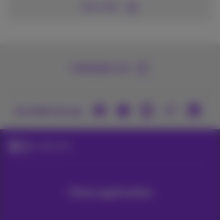
Lees meer
Contacteer ons
Je vindt ons op
Applicaties
Onze applicaties