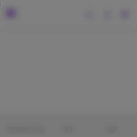
De Proximus-
apps
Ze maken alles zo
gemakkelijk
De Proximus+ app
Pickx
Doktr