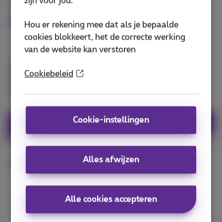
zijn voor jou.
Medisch advies waar je ook bent
Hou er rekening mee dat als je bepaalde
cookies blokkeert, het de correcte werking
van de website kan verstoren
Met de Doktr-app consulteer je je eigen huisarts of
Cookiebeleid
een andere beschikbare erkende Belgische arts via
een videoconsultatie met je smartphone.
Cookie-instellingen
Download Doktr-app
Alles afwijzen
Meer info
Alle cookies accepteren