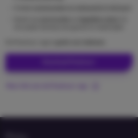
Ontdek
evenementen en restaurants in de buurt
Geniet van
promocodes
en
dagelijkse deals
. En
win prijzen dankzij onze games en wedstrijden
De Proximus+ app is
gratis voor iedereen
.
Download Proximus+
Meer info over de Proximus+ app
Pickx