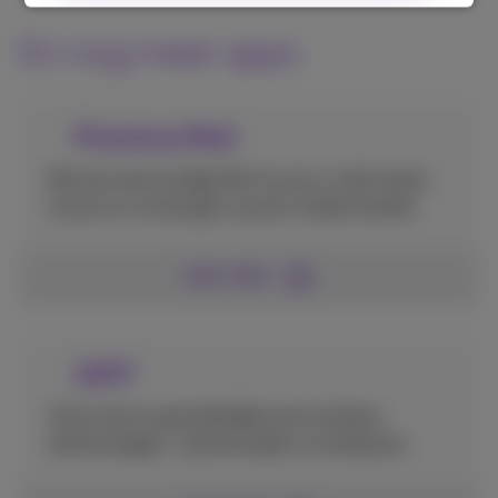
En nog meer apps
Proximus Mail
Met een eenvoudige klik kun je e-mails lezen,
sturen en ontvangen op een mobiel toestel.
Lees meer
1207
Vind snel en gemakkelijke particulieren,
zelfstandigen, vrije beroepen en bedrijven.