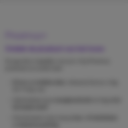
Proximus+
Ontdek de pluskant van het leven
De app die er dagelijks voor je is. Al je Proximus
producten en zoveel meer:
Beheer je
mobiele data
, betaal je factuur, krijg
24/7 hulp, enz.
Optimaliseer jouw
energieverbruik
en krijg altijd
het beste tarief
Vind de beste route, koop je
bus- of treintickets
en
betaal je parking