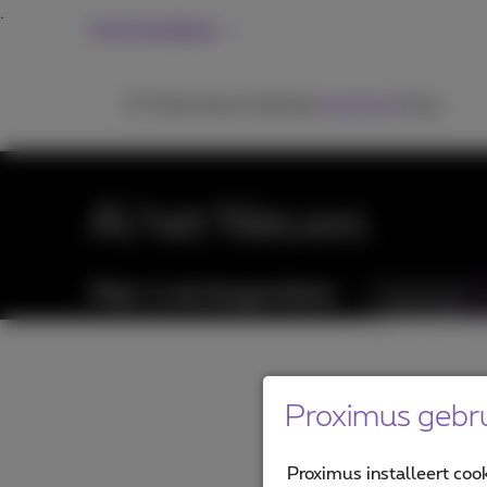
Grote bedrijven
ICT
Netwerken
Telefonie
Inspiratie
Hulp
Al het Nieuws
Filter in de blogartikels:
Categorieën
Proximus gebru
Proximus installeert coo