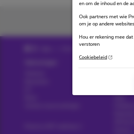
en om de inhoud en de ad
Ook partners met wie Pr
om je op andere websites 
Hou er rekening mee dat 
verstoren
News
Nieuws blog
Cookiebeleid
Oplossingen
Sectors
Telefonie
Transpor
Netwerken
Media
ICT
Retail
News
Zorg
Contract samenvattingen
Publieke
Notariaa
HR Servi
Proximus NXT webshop
Finance