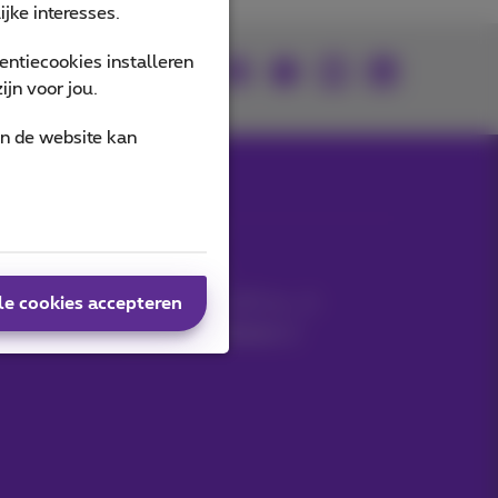
jke interesses.
ntiecookies installeren
U vindt ons op
jn voor jou.
an de website kan
MyProximus
Gsm-factuur
le cookies accepteren
Andere facturen: ICT, tv…
Uw producten beheren