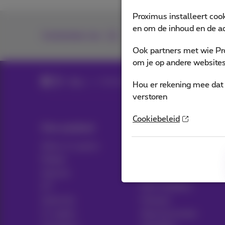
Proximus installeert coo
en om de inhoud en de ad
Contacteer ons
Ook partners met wie Pr
om je op andere websites 
Blog
Al het nieuws
Hou er rekening mee dat 
verstoren
Cookiebeleid
Ons aanbod
Hulp & Contact
Alles in 1 packs
Hulp
Mobiel
Contact
Internet
Factuur
ICT
Gsm instellen
Vaste lijn
Hotspot
Tv-opties
Abonnementen