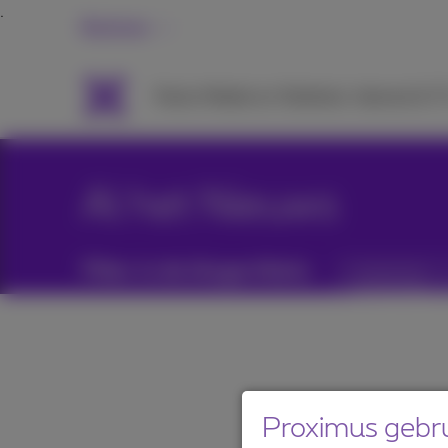
Business
Packs
Mobiel en Telefonie
Internet & T
Al het Nieuws
Filter in de blogartikels:
Categorieën
Proximus gebru