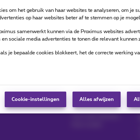
kies om het gebruik van haar websites te analyseren, om je su
vertenties op haar websites beter af te stemmen op je mogeli
oximus samenwerkt kunnen via de Proximus websites adverte
en sociale media advertenties te tonen die relevant kunnen zi
als je bepaalde cookies blokkeert, het de correcte werking v
Producten beheren
Blog
MyProximus
Nieuwsblog
Cookie-instellingen
Alles afwijzen
Al
Inschrijven op
Onze engagementen
MyProximus
Je trouw beloond
Jouw zaak opstarten
Klant worden