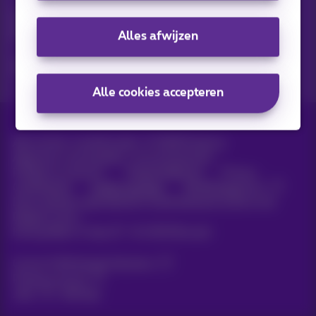
Ontdek de laatste infos, promoties of aanbiedingen heet van
de naald
Alles afwijzen
Ja, ik ben benieuwd!
Alle cookies accepteren
Alle rechten voorbehouden. ©
2026
Proximus
Algemene voorwaarden, consumenteninfo
Prijslijst en tarieven
Toegankelijkheid
Privacy
Cookiebeleid
Cookie manager
Bedrijfsgegevens
Deze website is gecreëerd en wordt beheerd conform het
Belgisch recht.
Koning Albert II-laan 27 - B-1030 Brussel.
Carrier & Wholesale Solutions
Proximus Group
Jobs
|
Sitemap