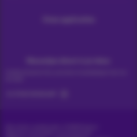
Onze applicaties
Nieuwtjes direct in je inbox
Ontdek de laatste infos, promoties of aanbiedingen heet van
de naald
Ja, ik ben benieuwd!
Alle rechten voorbehouden. ©
2026
Proximus
Algemene voorwaarden, consumenteninfo