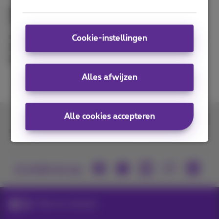
Bel naar onze klantendienst
in plaats van naar een
Proximus Shop te gaan. Zo wint u niet alleen tijd,
onze medewerkers helpen u telefonisch snel verder.
Cookie-instellingen
Daarbij kunt u zelf uw verbinding testen via
MyProximus,
test mijn lijn
.
Alles afwijzen
Alle cookies accepteren
Contacteer ons
Je vindt ons op
Maak een afspraak