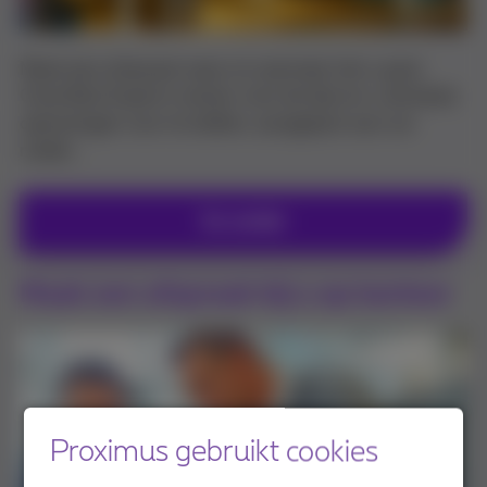
Maak een afspraak waar en wanneer het u past.
Onze Bizz Experts nemen ruim de tijd om u de beste
oplossingen voor te stellen, aangepast aan uw
noden.
Ga verder
Maak een afspraak bij u op kantoor
Proximus gebruikt cookies