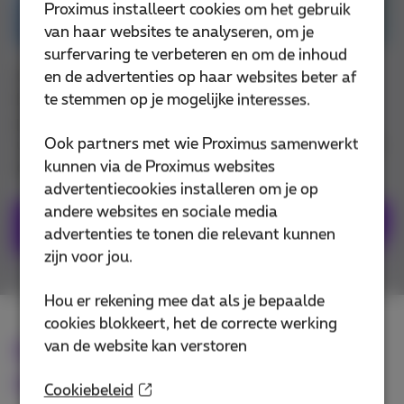
Proximus installeert cookies om het gebruik
van haar websites te analyseren, om je
surfervaring te verbeteren en om de inhoud
U ziet geen mogelijkheid om een Proximus Shop te
en de advertenties op haar websites beter af
bezoeken? Geen enkel probleem. Onze Proximus
te stemmen op je mogelijke interesses.
partners komen bij u op kantoor op de dag en het
Ook partners met wie Proximus samenwerkt
uur die u het best passen om u de beste oplossingen
kunnen via de Proximus websites
op uw maat voor te stellen.
advertentiecookies installeren om je op
andere websites en sociale media
Ga verder
advertenties te tonen die relevant kunnen
zijn voor jou.
Hou er rekening mee dat als je bepaalde
cookies blokkeert, het de correcte werking
van de website kan verstoren
Een vraag over uw factuur of
een technische vraag?
Cookiebeleid