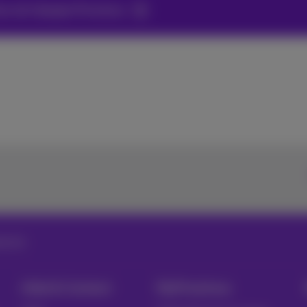
les de L’équipe Proximus
icités
Aide & Contact
MyProximus