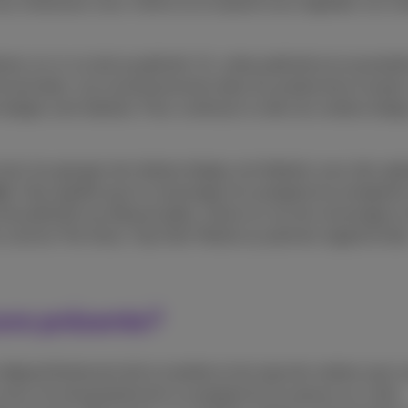
vous choisissez vous-même où et quand vous regardez vos co
 vis-à-vis de la publicité. Or, cette publicité est essentiel
merciales. Les investissements dans les productions locales
 belges sont réalisés. Pour continuer à créer du contenu belge
ocal, les groupes de chaînes belges ont élaboré, avec des opé
re
. Cela signifie que le visionnage d’un programme enregistré
e publicité non désactivable, même en cas de visionnage en 
s comme The Voice, Top Chef, Mariés au premier regard et bie
core présente?
ion dépend fortement de la manière et du type de contenu que 
ès avoir mis temporairement un programme en pause sur votre