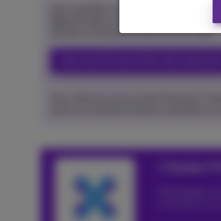
Vous souhaitez un minimum de publicité et
Pickx
! Plongez au cœur de l’action et vivez v
sportifs et musicaux comme si vous y étiez.
Découvrez Proximus Pickx dès maintenant
Vous n’êtes pas encore client Proximus? Cho
aussi une connexion internet à domicile et 
L’équipe P
Notre équipe vous
et services ou s