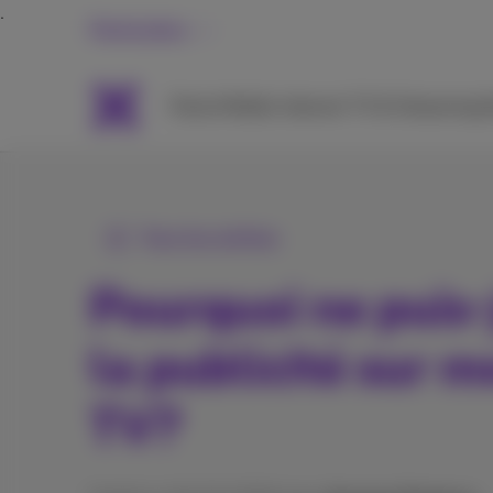
Particuliers
Packs
Mobile
Internet
TV & Streaming
A
Tous les articles
Pourquoi ne puis-
la publicité sur 
TV?