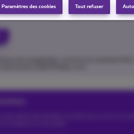
 un maximum de divertissement? Optez alors pour
Proxim
Paramètres des cookies
Tout refuser
Auto
os films et séries préférés ainsi que les plus grands événe
!
isissez alors
le pack Flex+
, qui inclut non seulement Pickx
un abonnement mobile! Pratique, non?
roximus
 tient informé des dernières nouvelles que ce soit sur nos p
ur les tendances et nouveautés.