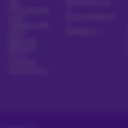
Aide
Votre facture et conso
Proximus Assistant
S’inscrire à MyProximus
Contact
Configurer un GSM
App Proximus+
Facture
Résilier votre
abonnement
Forum
Accessibilité
Partenaires locaux