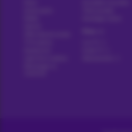
Packs
Actualités/nouvelles
Autres packs
Think possible
Mobile
Avantages clients
Internet
Pickx
Offre Internet sociale
TV & options
Live TV
Equipement
Guide TV
Ligne fixe et options
Abonnements
Déménager ou
construire