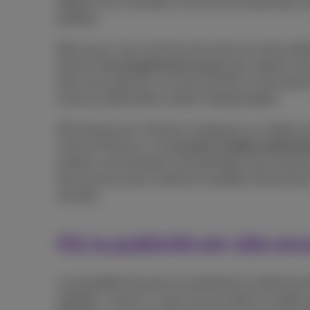
différé et aux nombreux services de streaming, 
préférés.
Mais aussi, nous sommes de moins en moins patients
financer
les programmes locaux
des chaînes com
donc sous pression, et moins de films et de séries
revenus publicitaires restent indispensables.
Afin de pouvoir continuer à proposer ce contenu l
comme Proximus, un
nouveau modèle publicitai
chaînes commerciales sera précédé d’une minute d
Vous pouvez ainsi continuer à profiter d’émission
d’autres.
Où la publicité est-elle en
La possibilité d’avancer la publicité à la télévis
regardez. Jusqu’il y a peu, lors du direct ou apr