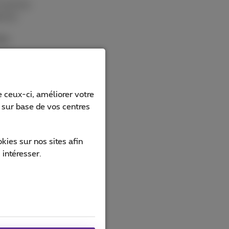
s (comme
amme.
le.
enu à la
s. Les
 ceux-ci, améliorer votre
 ne
s sur base de vos centres
s options
ies sur nos sites afin
,
 intéresser.
Tube,
ns aucune