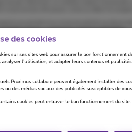
ages de pubs. Désormais, sur certaines chaînes commerciale
res ne peuvent plus être passés, surtout au début d’un progr
gistré sera précédé d’une minute de publicité non désactivab
outefois avancer, y compris les coupures publicitaires.
ise des cookies
egistrements, accès à la TV en replay (TV Replay) et à du cont
mitée, alors qu’elle peut être possible pour les enregistrement
okies sur ses sites web pour assurer le bon fonctionnement de
 contiennent souvent des blocs publicitaires fixes que vous
 analyser l’utilisation, et adapter leurs contenus et publicité
ontenu sans publicité, comme des films ou des séries via de
quels Proximus collabore peuvent également installer des cook
ment est totalement différent. Des plateformes comme Netflix
ites ou des médias sociaux des publicités susceptibles de vous
é, ce qui simplifie les choses. D’autres services, comme You
ents gratuits ou moins chers), fonctionnent bien avec de la
certains cookies peut entraver le bon fonctionnement du site.
uelques secondes, parfois non. Si vous souhaitez regarder sa
ent sans publicité.