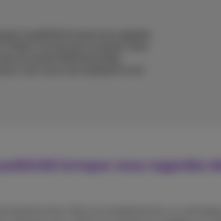
sser la publicité lorsque vous regardez
e TV Box? Ce n’est pas un hasard. Cette
 sein du marché télévisuel belge.
 pour vous: nous vous expliquons tout
publicité lorsque vous regardez d
énormément évolué. Grâce aux enregistrements, au visionnage