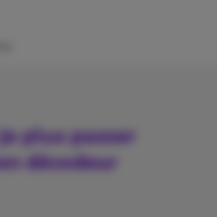
ide
je plus passer
mon décodeur