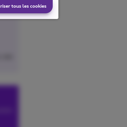
us
riser tous les cookies
ments
, mais
roduits