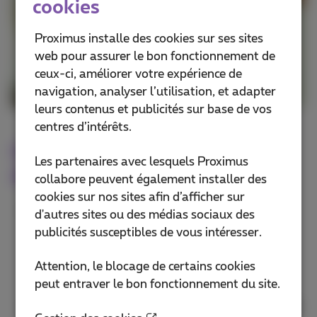
cookies
Proximus installe des cookies sur ses sites
web pour assurer le bon fonctionnement de
ceux-ci, améliorer votre expérience de
navigation, analyser l’utilisation, et adapter
leurs contenus et publicités sur base de vos
centres d’intérêts.
Ce que vous ne devez
Les partenaires avec lesquels Proximus
ABSOLUMENT PAS faire
collabore peuvent également installer des
cookies sur nos sites afin d’afficher sur
N’utilisez pas de sèche-cheveux pour sécher
d'autres sites ou des médias sociaux des
votre smartphone. La chaleur ferait fondre les
publicités susceptibles de vous intéresser.
composants et le déplacement d’air pousserait
les gouttes d’eau plus profondément dans
Attention, le blocage de certains cookies
l’appareil.
peut entraver le bon fonctionnement du site.
Ne placez pas non plus l’appareil sur un radiateur