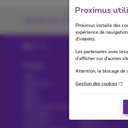
Proximus util
Contactez-nous
Proximus installe des co
expérience de navigation,
d’intérêts.
Blog
Les partenaires avec les
d’afficher sur d'autres s
Produits
Blog
Attention, le blocage de 
Packs
Actualités/nouvelles
Autres packs
Gestion des cookies
Think possible
Mobile
Avantages clients
Internet
Pickx
Offre Internet sociale
TV & options
Live TV
Equipement
Guide TV