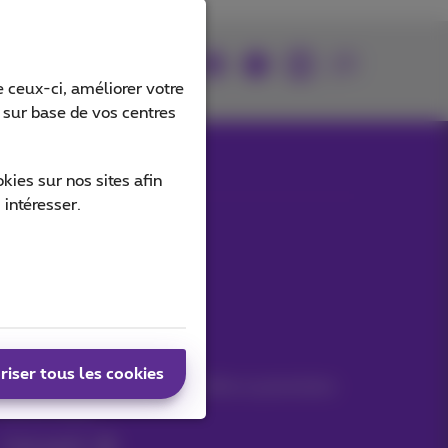
Retrouvez-nous sur
 ceux-ci, améliorer votre
s sur base de vos centres
ies sur nos sites afin
 intéresser.
Nos applications
Vos infos par e-mail
riser tous les cookies
Suivez les dernières actualités, offres ou promotions
fraîches du jour
C’est parti!