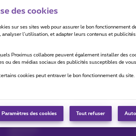
ise des cookies
okies sur ses sites web pour assurer le bon fonctionnement de
 analyser l’utilisation, et adapter leurs contenus et publicité
quels Proximus collabore peuvent également installer des cook
ites ou des médias sociaux des publicités susceptibles de vous
Aide & Contact
MyProximus
certains cookies peut entraver le bon fonctionnement du site.
Aide
Votre facture et conso
Proximus Assistant
S’inscrire à MyProximus
Contact
Configurer un GSM
App Proximus+
Paramètres des cookies
Facture
Tout refuser
Auto
Résilier votre
abonnement