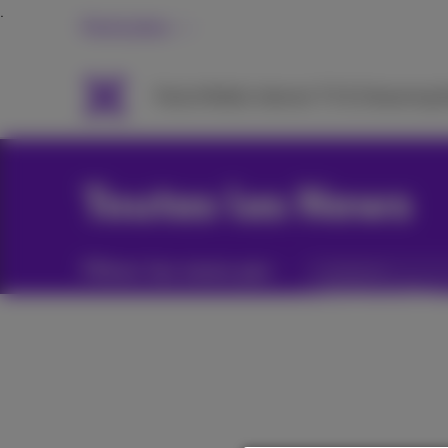
Particuliers
Packs
Mobile
Internet
TV & Streaming
A
Toutes les News
Filtrer les news par :
Catégories