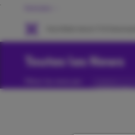
Particuliers
Packs
Mobile
Internet
TV & Streaming
A
Toutes les News
Filtrer les news par :
Catégories