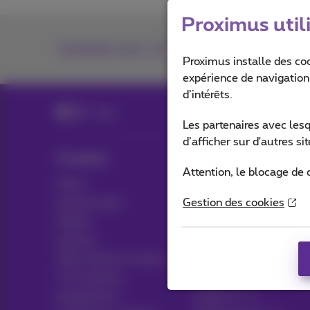
Proximus util
Contactez-nous
Proximus installe des co
expérience de navigation,
d’intérêts.
Blog
Les partenaires avec les
d’afficher sur d'autres s
Produits
Blog
Attention, le blocage de 
Packs
Actualités/nouvelles
Autres packs
Gestion des cookies
Think possible
Mobile
Avantages clients
Internet
Pickx
Offre Internet sociale
TV & options
Live TV
Equipement
Guide TV