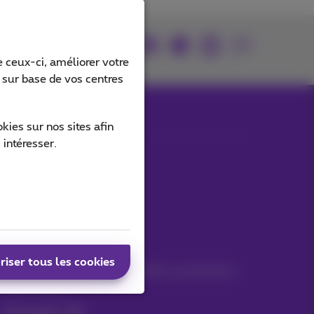
Retrouvez-nous sur
 ceux-ci, améliorer votre
s sur base de vos centres
ies sur nos sites afin
 intéresser.
Nos applications
Vos infos par e-mail
riser tous les cookies
Suivez les dernières actualités, offres ou promotions
fraîches du jour
C’est parti!