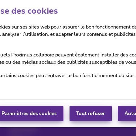
ise des cookies
okies sur ses sites web pour assurer le bon fonctionnement de
 analyser l’utilisation, et adapter leurs contenus et publicité
quels Proximus collabore peuvent également installer des cook
ites ou des médias sociaux des publicités susceptibles de vous
Aide & Contact
MyProximus
certains cookies peut entraver le bon fonctionnement du site.
Aide
Votre facture et conso
Proximus Assistant
S’inscrire à MyProximus
Contact
Configurer un GSM
App Proximus+
Paramètres des cookies
Facture
Tout refuser
Auto
Résilier votre
abonnement