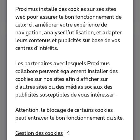
mobiles (.pdf)
Proximus installe des cookies sur ses sites
web pour assurer le bon fonctionnement de
ceux-ci, améliorer votre expérience de
navigation, analyser l’utilisation, et adapter
leurs contenus et publicités sur base de vos
centres d’intérêts.
Les partenaires avec lesquels Proximus
Pour les personnes présentant un
collabore peuvent également installer des
cookies sur nos sites afin d’afficher sur
handicap physique
d'autres sites ou des médias sociaux des
Avec ces GSM, vous pouvez:
publicités susceptibles de vous intéresser.
téléphoner en mode mains-libres
Attention, le blocage de certains cookies
peut entraver le bon fonctionnement du site.
envoyer des messages à partir de textes
prédéfinis
Gestion des cookies
installer des apps pratiques pour les