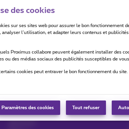
ise des cookies
okies sur ses sites web pour assurer le bon fonctionnement de
 analyser l’utilisation, et adapter leurs contenus et publicité
quels Proximus collabore peuvent également installer des cook
ites ou des médias sociaux des publicités susceptibles de vous
Aide & Contact
MyProximus
certains cookies peut entraver le bon fonctionnement du site.
Aide
Votre facture et conso
Proximus Assistant
S’inscrire à MyProximus
Contact
Configurer un GSM
App Proximus+
Paramètres des cookies
Facture
Tout refuser
Auto
Résilier votre
abonnement