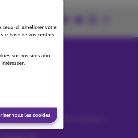
Retrouvez-nous sur
 ceux-ci, améliorer votre
s sur base de vos centres
ies sur nos sites afin
 intéresser.
Nos applications
Vos infos par e-mail
riser tous les cookies
Suivez les dernières actualités, offres ou promotions
fraîches du jour
C’est parti!