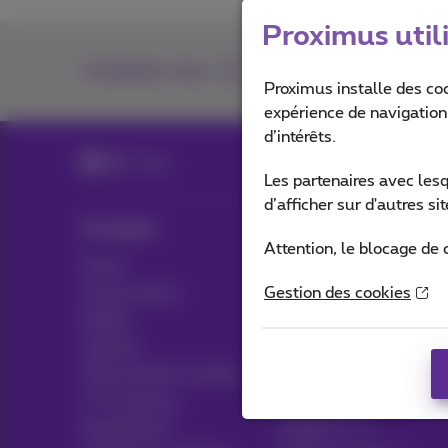
Proximus util
Contactez-nous
Proximus installe des co
expérience de navigation,
d’intérêts.
Blog
Les partenaires avec les
d’afficher sur d'autres s
Produits
Blog
Attention, le blocage de 
Packs
Actualités/nouvelles
Autres packs
Gestion des cookies
Think possible
Mobile
Avantages clients
Internet
Pickx
Offre Internet sociale
TV & options
Live TV
Equipement
Guide TV