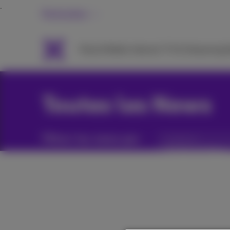
Particuliers
Packs
Mobile
Internet
TV & Streaming
A
Toutes les News
Filtrer les news par :
Catégories