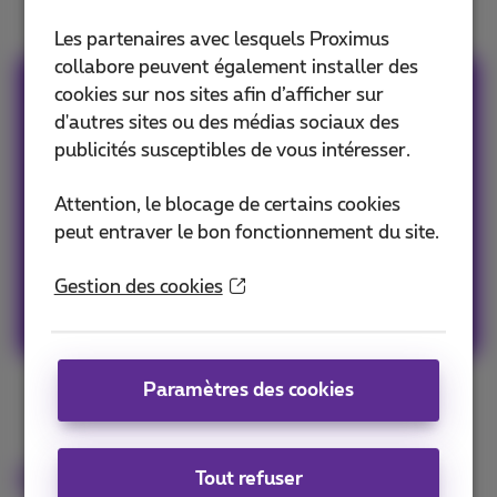
Les partenaires avec lesquels Proximus
collabore peuvent également installer des
cookies sur nos sites afin d’afficher sur
Passionné de sport et
d'autres sites ou des médias sociaux des
fan de films et de
publicités susceptibles de vous intéresser.
séries?
Attention, le blocage de certains cookies
peut entraver le bon fonctionnement du site.
Promo
Gestion des cookies
Aller à All-in
Paramètres des cookies
Découvrez toutes les
Tout refuser