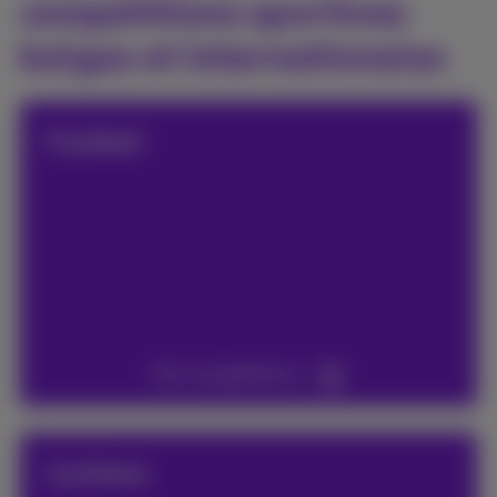
compétitions sportives
belges et internationales
Football
Voir compétitions
Cyclisme