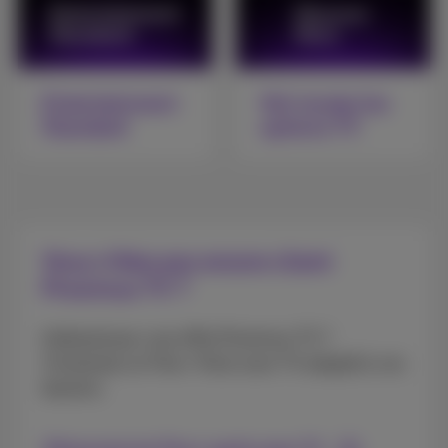
Entertainment
Voir toutes les
Standard
options TV
Vous n’êtes pas encore client
Proximus TV ?
Intéressé par une offre Proximus TV ?
Choisissez un Flex+ Pack avec TV adapté à vos
besoins.