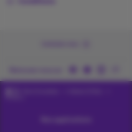
Conditions
Contactez-nous
Retrouvez-nous sur
Pickx TV et options
Options TV Pickx
All Sports
Nos applications