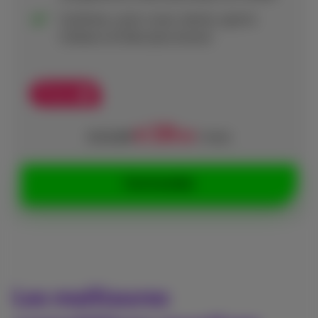
Cyclisme, cyclo-cross, tennis, sports
moteurs et bien plus encore
Promo
19
€
€ 24,99
,99
/mois
Commandez
Les meilleures