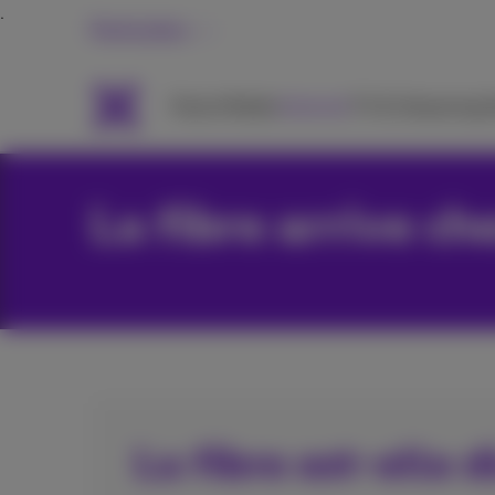
Particuliers
Packs
Mobile
Internet
TV & Streaming
A
La fibre arrive ch
La fibre est-elle 