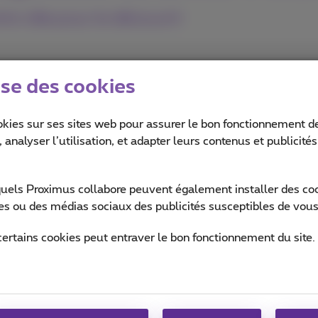
re ville pour le découvrir
ise des cookies
okies sur ses sites web pour assurer le bon fonctionnement de
 analyser l’utilisation, et adapter leurs contenus et publicité
quels Proximus collabore peuvent également installer des cook
ites ou des médias sociaux des publicités susceptibles de vous
certains cookies peut entraver le bon fonctionnement du site.
rrive dans votre ville
Aide & Contact
MyProximus
Aide
Votre facture et conso