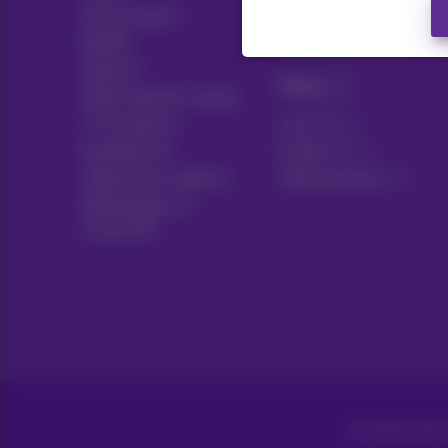
Autres packs
Think possible
Mobile
Avantages clients
Internet
Pickx
Offre Internet sociale
TV & options
Live TV
Equipement
Guide TV
Ligne fixe et options
Abonnements
Déménager ou
construire
Tous droits réser