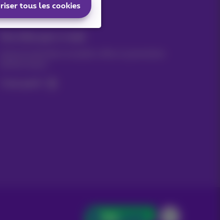
riser tous les cookies
Vos infos par e-mail
Suivez les dernières actualités, offres ou promotions
fraîches du jour
C’est parti!