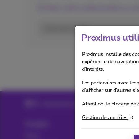
Entrez votre code postal ou vot
Code postal ou ville
Proximus util
Proximus installe des co
expérience de navigation,
d’intérêts.
Les partenaires avec les
d’afficher sur d'autres s
Attention, le blocage de 
Abonnements internet
Fiber
Le futur a
Gestion des cookies
Produits
Blog
Packs
Actualités/nouvelles