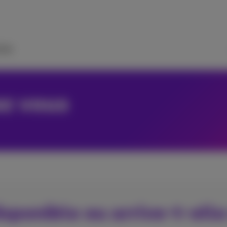
ide
ez vous
disponible ou arrive-t-elle