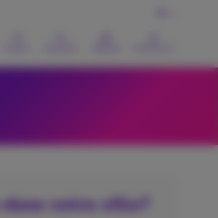
FR
Contact
Recherche
Webmail
MyProximus
 dans votre ville?