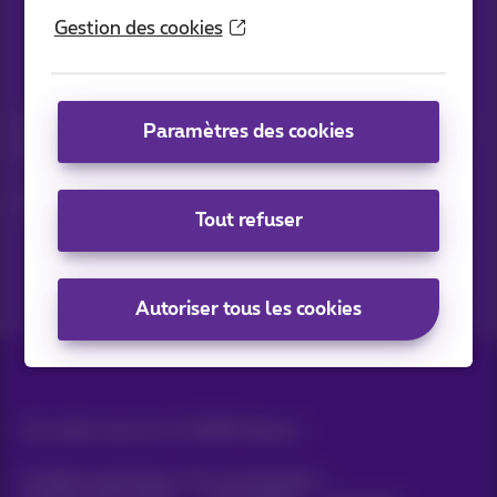
Gestion des cookies
Vos infos par e-mail
Suivez les dernières actualités, offres ou promotions fraîches
Paramètres des cookies
du jour
C’est parti!
Tout refuser
Autoriser tous les cookies
Tous droits réservés. ©
2026
Proximus
Conditions générales, info consommateur