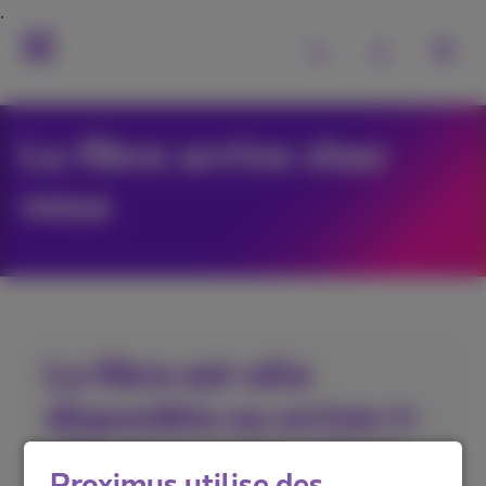
La fibre arrive chez
vous
La fibre est-elle
disponible ou arrive-t-
elle dans votre ville?
Proximus utilise des