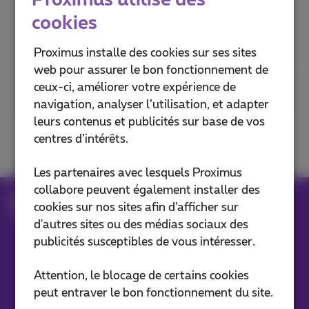
Entrez votre code postal ou votre
cookies
ville pour le découvrir
Proximus installe des cookies sur ses sites
web pour assurer le bon fonctionnement de
Code postal ou ville
ceux-ci, améliorer votre expérience de
navigation, analyser l’utilisation, et adapter
leurs contenus et publicités sur base de vos
centres d’intérêts.
Les partenaires avec lesquels Proximus
collabore peuvent également installer des
Abonnements internet
Fiber
cookies sur nos sites afin d’afficher sur
Le futur arrive dans votre ville
d'autres sites ou des médias sociaux des
publicités susceptibles de vous intéresser.
Nos applications
Attention, le blocage de certains cookies
peut entraver le bon fonctionnement du site.