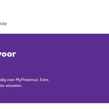
ulp
voor
nodig voor MyProximus. Eens
ts wisselen.