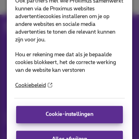
Ook partners met wie Proximus samenwerkt
kunnen via de Proximus websites
advertentiecookies installeren om je op
andere websites en sociale media
Hulp
Televisie
Pickx gebruiken
advertenties te tonen die relevant kunnen
Instellingen aanpassen
zijn voor jou.
Hou er rekening mee dat als je bepaalde
Onze applicaties
cookies blokkeert, het de correcte werking
van de website kan verstoren
Cookiebeleid
Nieuwtjes direct in je inbox
Cookie-instellingen
Ontdek de laatste infos, promoties of aanbiedingen heet van
de naald
Ja, ik ben benieuwd!