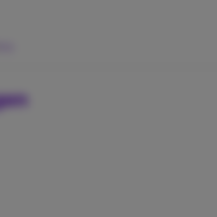
ulp
gen