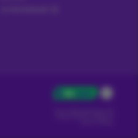
Ja, ik ben benieuwd!
Carrier & Wholesale Solutions
Proximus Group
|
Telindus
Jobs
|
Sitemap