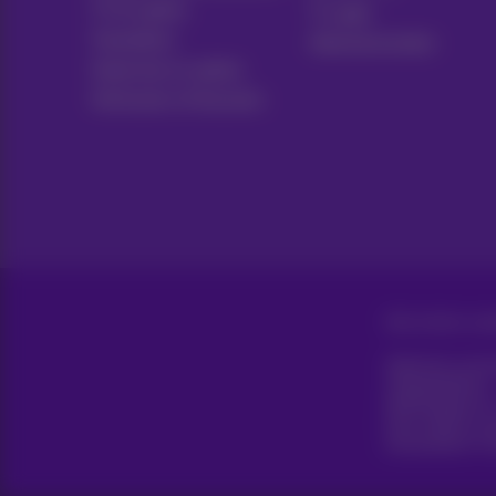
TV & opties
Tv-gids
Toestellen
Abonnementen
Vaste lijn en opties
Verhuizen of bouwen
Alle rechten vo
Algemene voorwa
Toegankelijkheid
Bedrijfsgegeven
Deze website is g
Koning Albert II-