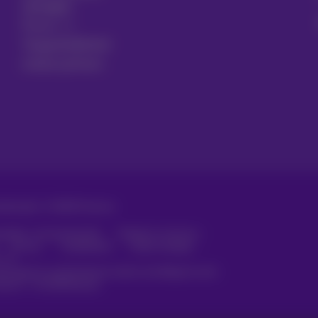
opzeggen
Forum
Toegankelijkheid
Lokale partners
orbehouden. ©
2026
Proximus
arden, consumenteninfo
Prijslijst en tarieven
Privacy
Cookiebeleid
Cookie manager
s
ecreëerd en wordt beheerd conform het Belgisch recht.
laan 27 - B-1030 Brussel.