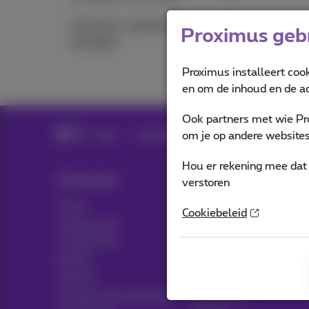
Verhuizen, wijzigen of
Proximus gebr
opzeggen
Proximus installeert coo
en om de inhoud en de ad
Ook partners met wie Pr
Hulp
Klantenzone
Verhuizen, wijzigen 
om je op andere websites 
Hou er rekening mee dat 
Producten
Blog
verstoren
Packs
Nieuws blog
Cookiebeleid
Andere pack
Think possible
combinaties
Klantvoordelen
Mobiel
Pickx
Internet
Sociaal internetaanbod
Live TV