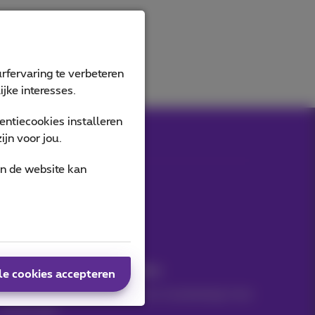
rfervaring te verbeteren
jke interesses.
ntiecookies installeren
jn voor jou.
an de website kan
Onze applicaties
Nieuwtjes direct in je inbox
le cookies accepteren
Ontdek de laatste infos, promoties of aanbiedingen heet
van de naald