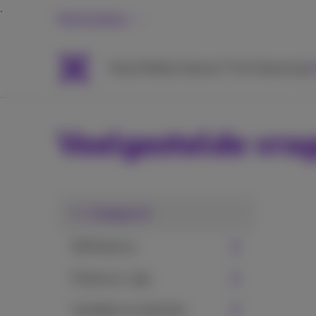
Particulieren
Packs
Mobiel
Internet
TV & Streaming
H
Veelgestelde vra
1. Categorie
MyProximus
Proximus+ app
Voordelen en diensten