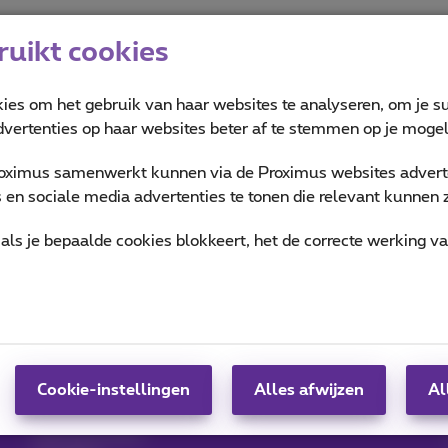
uikt cookies
kies om het gebruik van haar websites te analyseren, om je su
vertenties op haar websites beter af te stemmen op je mogeli
oximus samenwerkt kunnen via de Proximus websites adverte
of opzeggen
en sociale media advertenties te tonen die relevant kunnen zi
als je bepaalde cookies blokkeert, het de correcte werking v
Hulp & Contact
MyProximus
Hulp
Je factuur en verbruik
Proximus Assistant
Inschrijven op
Contact
MyProximus
Gsm instellen
Cookie-instellingen
Alles afwijzen
Al
Proximus+ app
Factuur
Abonnementen