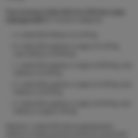
Vous trouverez l'indice DAS d'un GSM dans
notre
catalogue GSM
. Il existe 5 catégories:
A : indice DAS inférieur à 0,4 W/kg
B : indice DAS supérieur ou égal à 0,4 W/kg,
mais inférieur à 0,8 W/kg
C : indice DAS supérieur ou égal à 0,8 W/kg, mais
inférieur à 1,2 W/kg
D : indice DAS supérieur ou égal à 1,2 W/kg, mais
inférieur à 1,6 W/kg
E : indice DAS supérieur ou égal à 1,6 W/kg, mais
inférieur ou égal à 2 W/kg
Attention : l'indice DAS réel est généralement
inférieur à l'indice maximal mentionné, notamment