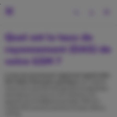
Quel est le taux de
rayonnement (DAS) de
votre GSM ?
Le taux de rayonnement, également appelé indice
DAS (débit d'absorption spécifique)
, est l'unité de
mesure de la quantité d'énergie électromagnétique
absorbée par le corps lors de l'utilisation d'un
appareil sans fil (téléphone portable, GSM, etc.).
L'indice DAS maximal autorisé en Europe s'élève à
2 W/kg.