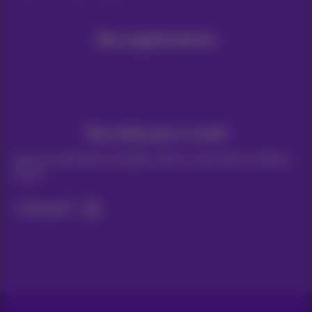
Nos applications
Vos infos par e-mail
Suivez les dernières actualités, offres ou promotions fraîches
du jour
C’est parti!