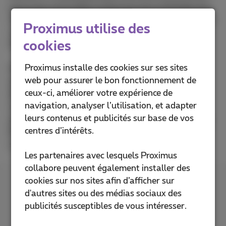
parce que votre GSM n'utilise pas plus d'énergie que
nécessaire pour établir une connexion avec le réseau.
Proximus utilise des
Jusqu'à présent, aucun lien n'a été prouvé entre les
cookies
GSM et d'éventuels effets sur la santé.
Proximus installe des cookies sur ses sites
Par précaution, il est préférable de limiter votre
web pour assurer le bon fonctionnement de
exposition et celle de vos enfants aux ondes
ceux-ci, améliorer votre expérience de
électromagnétiques : veillez à téléphoner avec
navigation, analyser l’utilisation, et adapter
modération, à utiliser une oreillette, à choisir un
leurs contenus et publicités sur base de vos
appareil dont l'indice DAS est faible (catégorie A ou
centres d’intérêts.
B) et à passer vos appels lorsque la couverture est
suffisante, p. ex. à proximité d'une antenne GSM.
Les partenaires avec lesquels Proximus
collabore peuvent également installer des
cookies sur nos sites afin d’afficher sur
Votre avis sur cette
d'autres sites ou des médias sociaux des
explication ?
publicités susceptibles de vous intéresser.