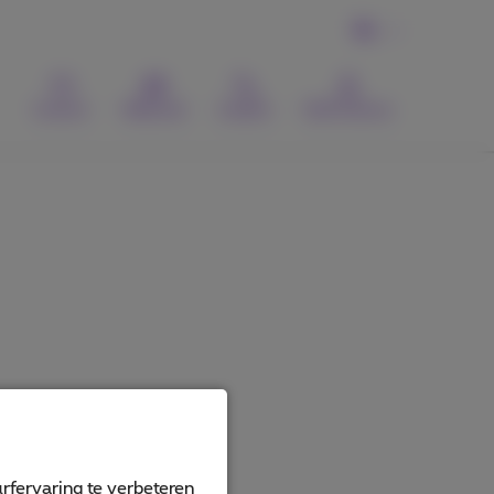
NL
Contact
Webmail
Zoeken
MyProximus
rfervaring te verbeteren