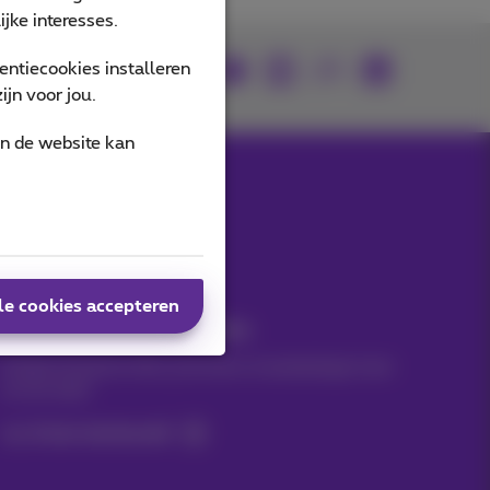
jke interesses.
ntiecookies installeren
Je vindt ons op
jn voor jou.
an de website kan
Onze applicaties
le cookies accepteren
Nieuwtjes direct in je inbox
Ontdek de laatste infos, promoties of aanbiedingen heet
van de naald
Ja, ik ben benieuwd!