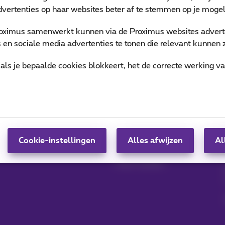
vertenties op haar websites beter af te stemmen op je mogeli
oximus samenwerkt kunnen via de Proximus websites adverte
en sociale media advertenties te tonen die relevant kunnen zi
als je bepaalde cookies blokkeert, het de correcte werking v
Producten beheren
Blog
MyProximus
Nieuwsblog
Inschrijven op
Onze engagementen
MyProximus
Je trouw beloond
Cookie-instellingen
Alles afwijzen
Al
Jouw zaak opstarten
Klant worden