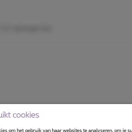
V
ICT-oplossingen
Hulp
ikt cookies
kies om het gebruik van haar websites te analyseren, om je su