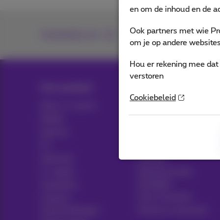
en om de inhoud en de ad
Ook partners met wie Pr
Contacteer ons
om je op andere websites 
Hou er rekening mee dat 
verstoren
Ons aanbod
Hulp & Contact
Cookiebeleid
Alles in 1 packs
Hulp
Mobiel
Contact
Internet
Factuur
ICT
Gsm instellen
Vaste lijn
Hotspot
Tv-opties
Abonnementen
opzeggen
Toestellen
Voice assistant
Contract
samenvattingen
Proximus Assistant