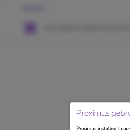
Business
Packs
Mobiel en Telefonie
Internet & T
Proximus gebru
Proximus installeert coo