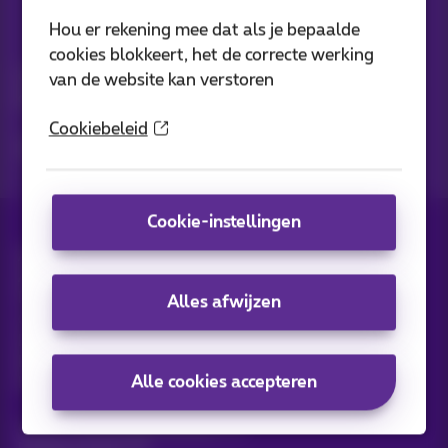
Hou er rekening mee dat als je bepaalde
Nieuwtjes direct in je inbox
cookies blokkeert, het de correcte werking
Ontdek de laatste infos, promoties of aanbiedingen heet van
van de website kan verstoren
de naald
Cookiebeleid
Ja, ik ben benieuwd!
Cookie-instellingen
Alle rechten voorbehouden. ©
2026
Proximus
Algemene voorwaarden, consumenteninfo
Prijslijst en tarieven
Toegankelijkheid
Privacy
Alles afwijzen
Cookiebeleid
Cookie manager
Bedrijfsgegevens
Deze website is gecreëerd en wordt beheerd conform het
Belgisch recht.
Alle cookies accepteren
Koning Albert II-laan 27 - B-1030 Brussel.
Carrier & Wholesale Solutions