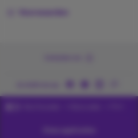
Voorwaarden
Contacteer ons
Je vindt ons op
Pickx TV en opties
Pickx tv-opties
Pickx+
Onze applicaties