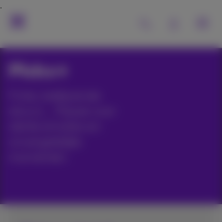
Pickx+
Fictie, beklijvende
docu’s, … Passie voor
sterke emoties en
onvergetelijke
momenten