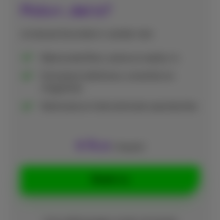
Pickx+, dat is?
Je nieuwe favoriete tv-zender met:
Bekroonde films, series en reality-tv
Exclusieve talkshows, concerten en
magazines
Nationale en internationale coproducties
4
€
,99
/maand
Bestel nu