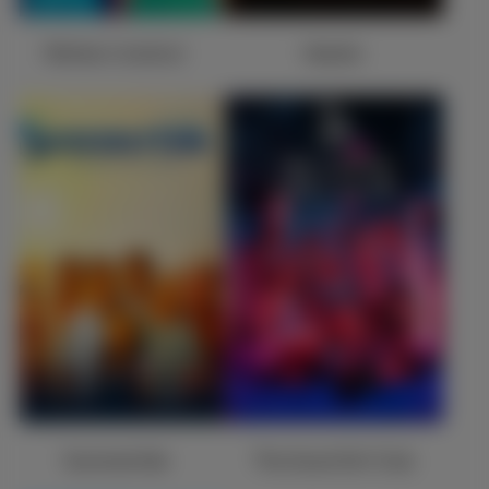
Mother's Instinct
Heretic
Summertide
The Good Girl Club