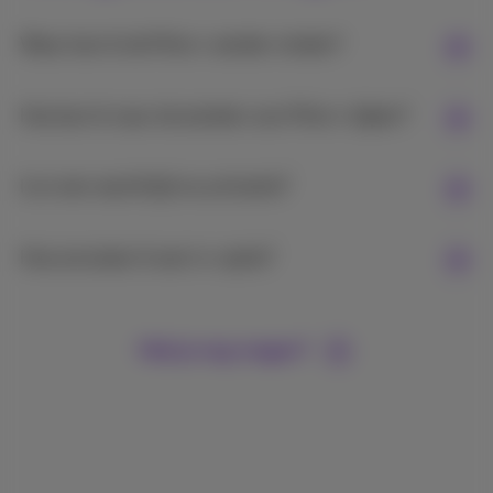
Waar kan ik de Pickx+ zender vinden?
Hoe kan ik naar de zenders van Pickx+ kijken?
Is er een wachttijd na activatie?
Hoe annuleer ik een tv-optie?
Heb je nog vragen?