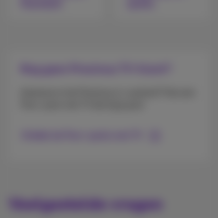
Standard
opties
Nog geen Proximus TV-klant?
Interesse in het Proximus tv-aanbod? Kies een
Flex+ pack met TV dat bij je past
Ontdek de Flex+ packs met TV
Veelgestelde vragen