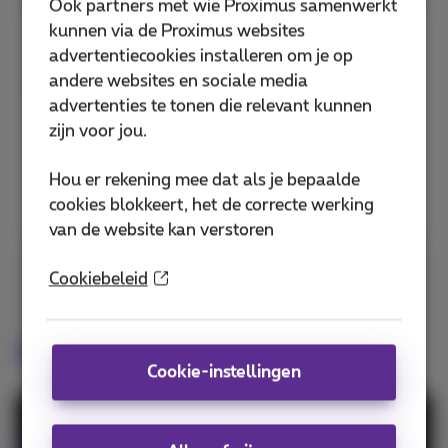
Ook partners met wie Proximus samenwerkt
kunnen via de Proximus websites
Gebruik de pijltjes op je
advertentiecookies installeren om je op
afstandsbediening om tot 7
andere websites en sociale media
dagen terug te gaan in de tv-
advertenties te tonen die relevant kunnen
gids.
zijn voor jou.
Hou er rekening mee dat als je bepaalde
Ontdek TV Replay+
cookies blokkeert, het de correcte werking
van de website kan verstoren
Cookiebeleid
Ontdek alle tv-opties
Cookie-instellingen