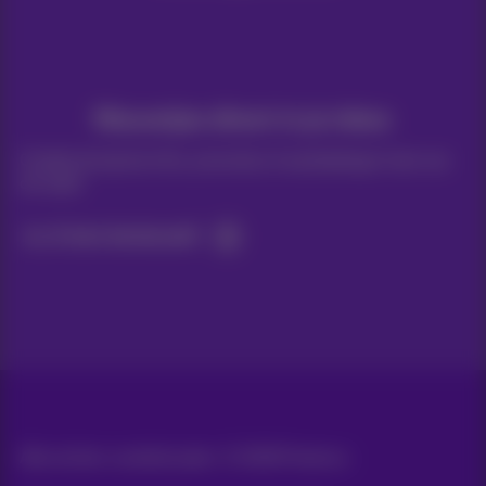
Nieuwtjes direct in je inbox
Ontdek de laatste infos, promoties of aanbiedingen heet van
de naald
Ja, ik ben benieuwd!
Alle rechten voorbehouden. ©
2026
Proximus