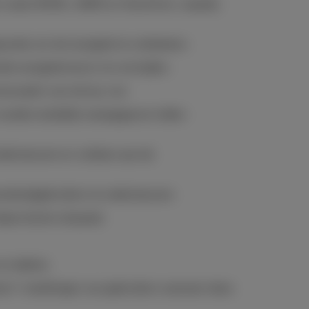
rs zoals NVDA, JAWS en VoiceOver, waarbij
unten om de navigatie te verbeteren.
nde navigatiemenu's te vermijden.
roorzaakt voor de lay-out.
 worden duidelijk weergegeven indien
ndersteunen en voldoen aan de
senbordgebruikers te ondersteunen.
lpen bij de uitspraak.
 en tablets.
on"-instellingen van gebruikers wanneer deze