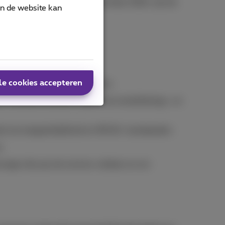
y Professionals (IAAP) in december 2024, zijn de
an de website kan
le cookies accepteren
s vroegtijdig te identificeren.
n manuele testtools tijdens de ontwikkelings- en
ied van toegankelijkheid en WCAG-standaarden.
n.
singen die aan de normen voldoen en om