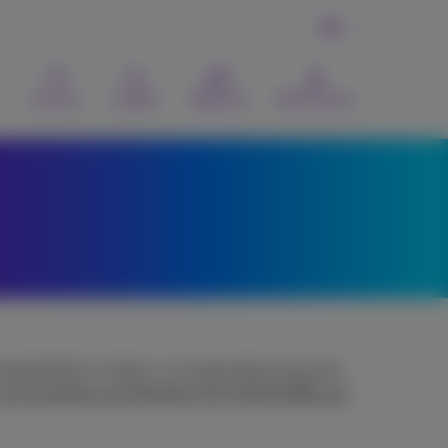
NL
Contact
Zoeken
Webmail
MyProximus
toegankelijk te maken, in overeenstemming met
 ter omzetting van Richtlijn (EU) 2019/882 van