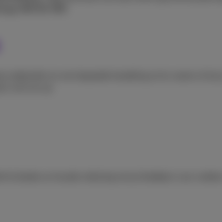
dology (WCAG-EM)
.
p nodig hebt om een bepaalde handeling uit te voeren of als 
act met ons op:
ief te bieden en houden rekening met je feedback voor verder