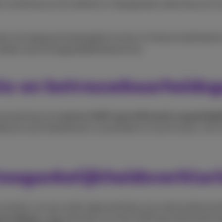
monitoring van de website en stapsgewijze oplossing van e
iker de toegang tot belangrijke functies of inhoud wordt b
voldoen aan de toegankelijkheidsnormen.
le en betrouwbaarheidsg
amenwerking met
externe IAAP-gecertificeerde toegankelij
emen op te identificeren, te prioriteren en op te lossen, met
toegankelijkheidsverklar
, op basis van een audit uitgevoerd door een externe dienstver
eoordeling
, uitgevoerd door een door IAAP gecertificeerde to