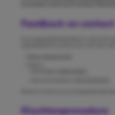
Accessibility Conformance Evaluation Metho
Feedback en contact
Als je toegankelijkheidsproblemen ondervindt, hul
toegankelijkheid van proximus.be, neem dan cont
Online contactformulier
Telefoon:
Vanuit België:
0800 55 800
Vanuit het buitenland:
+32 475 15 60 30
Wij doen ons best om je een toegankelijk alternat
Klachtenprocedure