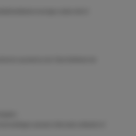
nkelijkheidsbelemmeringen ondervindt of
orkomen op proximus.be. Deze blokkeren de
ologieën.
outmeldingen wanneer informatie ontbreekt of