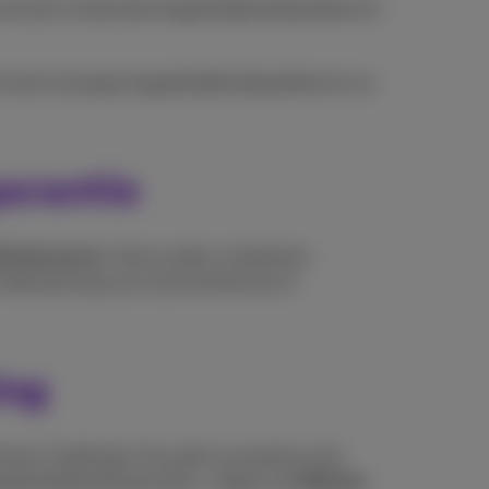
ventuele resterende toegankelijkheidsproblemen
elemmerd vanwege toegankelijkheidsproblemen en
arantie
kheidsexperts
. Deze audits combineren
 ondersteuning van onze technische en
ing
lener (Craftzing). De audit van proximus.be
egankelijkheidsspecialist, volgens de
Website