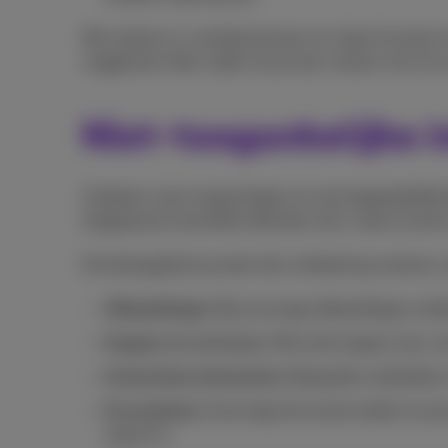
We werken er voortdurend aan om deze functies te
suggesties hebt, raden we je aan contact met ons
Niet-toegankelijke 
Ondanks onze inspanningen om de toegankelijkhe
toegang tot essentiële diensten niet, maar kunne
De belangrijkste punten die verbetering vereisen, 
Afbeeldingen:
Bij sommige afbeeldingen ontbr
Koppen en structuur:
Niet alle koppen zijn c
Interactieve elementen:
Bepaalde onderdelen m
Formulieren:
Sommige formuliervelden kunnen 
onjuist is.