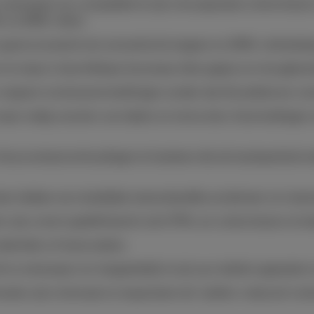
s ontworpen om compatibel te zijn met populaire schermleze
 en ARIA-rollen.
 gestructureerd met semantische koppen en ARIA-oriëntatiep
r te slaan is beschikbaar bovenaan elke pagina om terugkere
ergroot via browserinstellingen zonder dat dit problemen ve
waar nodig voorzien van labels en instructies; foutmeldingen
leurcontrastverhoudingen te hanteren die de leesbaarheid o
ten hebben een duidelijke toetsenbordfocusindicator om toet
s zijn correct gedefinieerd in de HTML om schermlezers te he
dertitels of transcripties.
ef en ontworpen om toegankelijk te zijn op mobiele apparaten
aties zijn minimaal en respecteren de “prefers-reduced-moti