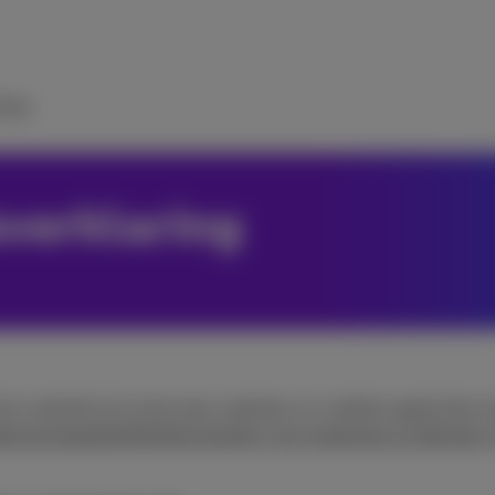
ulp
sverklaring
t verbindt zich ertoe haar websites en mobiele applicaties 
e de toegankelijkheidsvereisten voor producten en diensten,