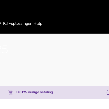
V
ICT-oplossingen
Hulp
25
100% veilige
betaling