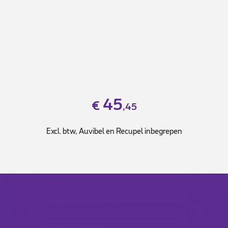
45
€
,45
Excl. btw, Auvibel en Recupel inbegrepen
Gratis geleverd
binnen 2 dagen
Beveiligde
betaling