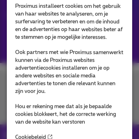
Proximus installeert cookies om het gebruik
van haar websites te analyseren, om je
We bereiden nieuwe aanbiedingen voor.
surfervaring te verbeteren en om de inhoud
Neem terug een kijkje op vrijdag 2
en de advertenties op haar websites beter af
november om ze te ontdekken.
te stemmen op je mogelijke interesses.
Ook partners met wie Proximus samenwerkt
kunnen via de Proximus websites
advertentiecookies installeren om je op
andere websites en sociale media
advertenties te tonen die relevant kunnen
Contacteer ons
zijn voor jou.
Hou er rekening mee dat als je bepaalde
Je vindt ons op
cookies blokkeert, het de correcte werking
van de website kan verstoren
We komen snel terug
Cookiebeleid