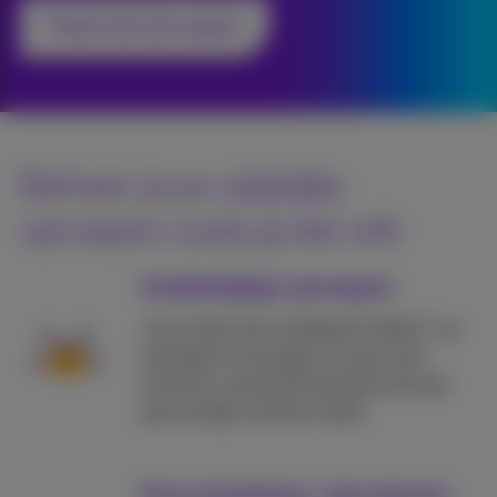
Praat met een expert
Beheer jouw zakelijke
oproepen zoals jij dat wilt
Gelijktijdige oproepen
Jouw team kan onbeperkt bellen* en
oproepen ontvangen via een vast
nummer, terwijl elk teamlid ook een
persoonlijk nummer heeft.
Doorschakelen, doorsturen