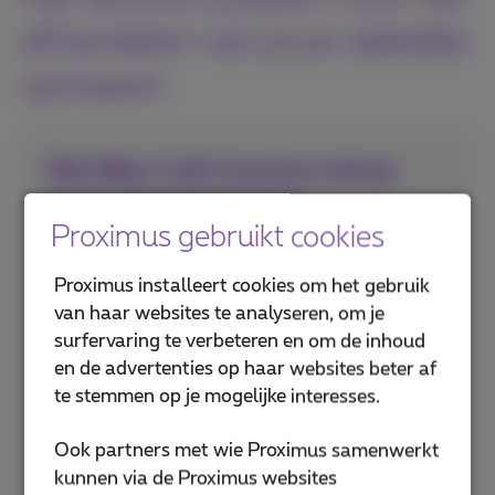
afhandelen van jouw zakelijke
oproepen
Met Bizz Call Connect mis je
geen oproepen meer
Proximus gebruikt cookies
Vanaf de vaste lijnen en mobiele
apparaten van jouw medewerkers
Proximus installeert cookies om het gebruik
van haar websites te analyseren, om je
Toegang tot alle functies van een
surfervaring te verbeteren en om de inhoud
telefooncentrale
en de advertenties op haar websites beter af
Eenvoudig beheer via een online portaal
te stemmen op je mogelijke interesses.
of mobiele app
Ook partners met wie Proximus samenwerkt
Flexibiliteit: voeg gebruikers toe of
kunnen via de Proximus websites
verwijder ze heel eenvoudig