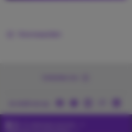
Voorwaarden
Contacteer ons
Je vindt ons op
ICT-oplossingen voor kmo's
Digitale tools voor samenwerking