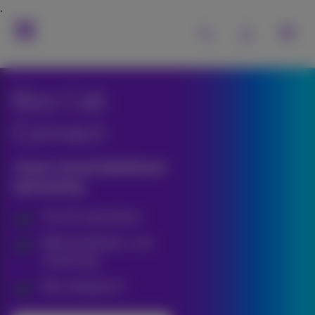
Bizz Call
Connect
Jouw cloud telefonie-
oplossing.
Tot 10 vaste lijnen
Blijf bereikbaar, ook
onderweg
Bel onbeperkt*