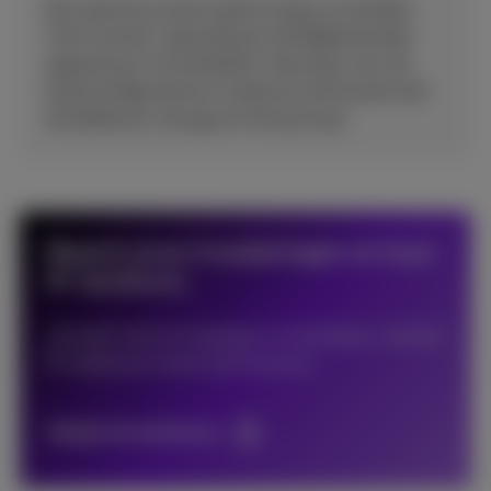
Een technicus komt gratis langs om de Bizz
Call Connect-oplossing en de bijbehorende
apparatuur te installeren. Hij zorgt voor de
basisconfiguratie en maakt je vertrouwd met
de telefoons, de app en het portaal.
Beperk jouw investeringen en huur
IP-telefoons
Je hoeft niet te investeren in hardware. Je kunt
IP-telefoons huren bij Proximus.
Bekijk de telefoons