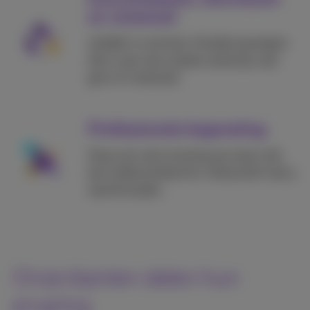
en voicemail
Jij blijft in controle. Schakel oproepen
door naar een andere vaste lijn, een
gsm of voicemail.
Professionele begroeting
Zorg voor een ervaring op maat met
een welkomstbericht, interactief menu,
wachtmuziek...
Onze klanten delen hun
ervaring