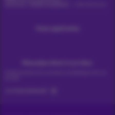
Call Connect - Zakelijke Cloudtelefonie
Bizz Call Connect
Onze applicaties
Nieuwtjes direct in je inbox
Ontdek de laatste infos, promoties of aanbiedingen heet van
de naald
Ja, ik ben benieuwd!