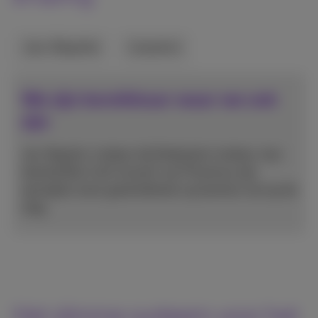
Jan-Baptist
Lieselot
We zijn bereikbaar waar we ook
zijn
Jan-Baptist, traiteur bij Deldycke’s traiteur, kan
dankzij Bizz Call Connect van Proximus zijn
oproepen even goed beheren op kantoor als op de
weg.
Het slimme systeem voor het