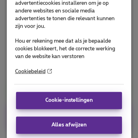
advertentiecookies installeren om je op
andere websites en sociale media
advertenties te tonen die relevant kunnen
Nog geen packs klant?
zijn voor jou.
Als je wilt profiteren van de Bizz Call Connect,
Hou er rekening mee dat als je bepaalde
stel dan jouw Business Flex+ samen
cookies blokkeert, het de correcte werking
van de website kan verstoren
30
€
Vanaf
/maand
Cookiebeleid
Vraag een offerte aan
Cookie-instellingen
Vrijblijvend
abonnement
Beveiligde
betaling
Alles afwijzen