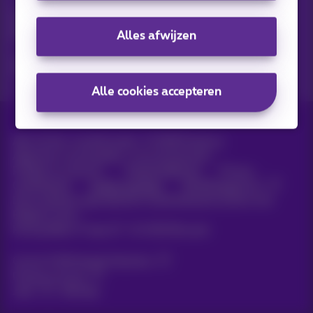
Ontdek de laatste infos, promoties of aanbiedingen heet van
de naald
Alles afwijzen
Ja, ik ben benieuwd!
Alle cookies accepteren
Alle rechten voorbehouden. ©
2026
Proximus
Algemene voorwaarden, consumenteninfo
Prijslijst en tarieven
Toegankelijkheid
Privacy
Cookiebeleid
Cookie manager
Bedrijfsgegevens
Deze website is gecreëerd en wordt beheerd conform het
Belgisch recht.
Koning Albert II-laan 27 - B-1030 Brussel.
Carrier & Wholesale Solutions
Proximus Group
Jobs
|
Sitemap