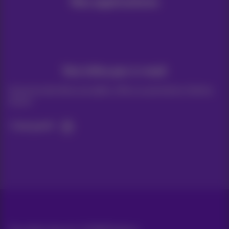
Nos applications
Vos infos par e-mail
Suivez les dernières actualités, offres ou promotions fraîches
du jour
C’est parti!