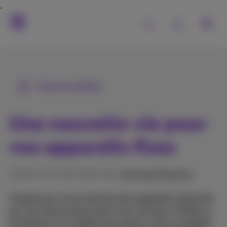
Tous les articles
Une nouvelle vie pour
vos appareils fixes
Publié le 01/06/2022 dans
Services Proximus
Chaque jour nous recevons des appareils retournés
par nos clients parce qu’ils n’en ont plus l’utilité ou
ils désirent un modèle plus récent. Cela ne signifie