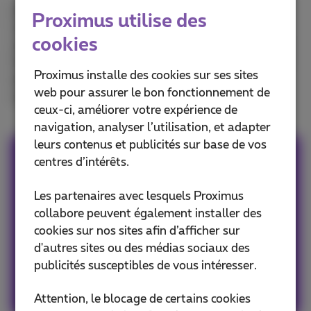
Dans notre Proximus Distribution Center de
Proximus utilise des
Courcelles, nous remettons à neuf sur place des
cookies
modems, des décodeurs, des alimentations, des Wi-
Fi boosters et même des télécommandes. Depuis le
Proximus installe des cookies sur ses sites
lancement de ces activités en 2014, plus de 3
web pour assurer le bon fonctionnement de
millions d’appareils ont reçu une nouvelle vie !
ceux-ci, améliorer votre expérience de
navigation, analyser l’utilisation, et adapter
leurs contenus et publicités sur base de vos
Katleen
centres d’intérêts.
Les partenaires avec lesquels Proximus
Etre efficace, c'est mon dada. Attendez-vous à
collabore peuvent également installer des
des conseils concrets, des applications et des
cookies sur nos sites afin d’afficher sur
services qui vous faciliteront la tâche!
d'autres sites ou des médias sociaux des
publicités susceptibles de vous intéresser.
Les autres articles de Katleen
Attention, le blocage de certains cookies