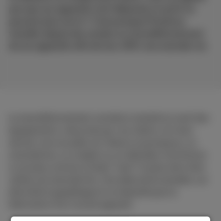
pas que ces appareils sont dépassés et qu’ils ne
peuvent plus servir ! C’est pourquoi Proximus
travaille depuis des années au reconditionnement
de ces appareils afin de leur offrir une seconde vie.
Le reconditionnement consiste à remettre à neuf des
équipements, retournés par nos clients, et à leur
donner une nouvelle vie. Grâce à ce processus, un
smartphone, un modem ou un décodeur fonctionne
à nouveau comme s'il était "neuf" et peut donc être
utilisé une seconde fois. Une alternative durable, car
elle évite le gaspillage et ne nécessite pas la
fabrication d'un nouvel appareil.