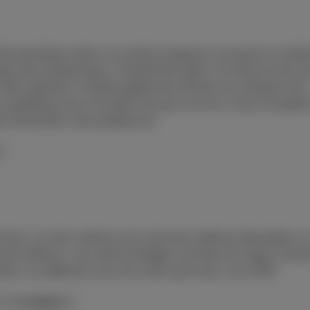
Elle prend place dans un monde ravagé par une guerre nucléai
pre abri antiatomique. Il faudra bien gérer vos réserves de nou
. Mais attention, il faudra également résister aux attaques des
s expéditions pour récupérer de quoi survivre. Le jeu est gratui
 de faciliter votre progression.
.
Rush, l’un des meilleurs jeux de tower defense disponible su
ment efficace: vous devez protéger une base de vagues d’enn
iser vos défenses avec les outils que le jeu vous offre.
et
Android
.