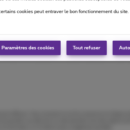
u
Android
.
certains cookies peut entraver le bon fonctionnement du site.
nçons par Minecraft, qu’on ne présente plus. Il s’agit tout
 À la base sorti sur PC, il est désormais disponible sur tous
Paramètres des cookies
Tout refuser
Auto
pouvez y jouer en ligne, mais vous pouvez très bien vous amu
un monde infini et profitez de l’ambiance reposante de ce jeu 
ment efficace. Vous incarnez le roi d’un royaume et chaque a
 de prendre une décision et cette dernière aura des répercuss
est de rester sur le trône le plus longtemps possible.