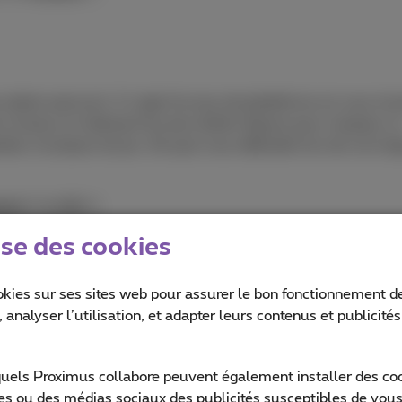
dorer parcourir. Il s’agit d’un jeu de plateforme où vous inc
s niveaux en réalisant les plus belles figures pour marquer u
rbes musiques du jeu. De quoi vous détendre lors de vos long
roid
et
iOS
.
ise des cookies
okies sur ses sites web pour assurer le bon fonctionnement de
 analyser l’utilisation, et adapter leurs contenus et publicité
, pensez à Asphalte 8. Cette licence s’est imposée comme la 
quoi. Très simple à prendre en main, le jeu propose des cent
ser hors connexion, où que vous soyez.
quels Proximus collabore peuvent également installer des cook
ites ou des médias sociaux des publicités susceptibles de vous