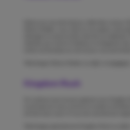
Fallout est une série de jeux vidéo bien connue. 
Fallout Shelter, vous créez et vous gérez votre pro
d’énergie et surtout le bien-être de vos habitants
individus qui vivent à l’extérieur et d’organiser de
existe une boutique au sein du jeu vous permettant
Téléchargez Fallout Shelter sur
iOS
et
Android
Kingdom Rush
On continue avec les jeux gratuits avec Kingdom 
Le principe est vieux comme le monde et terrible
arrivent sans cesse. À vous de correctement organ
Téléchargez gratuitement Kingdom Rush sur
iOS