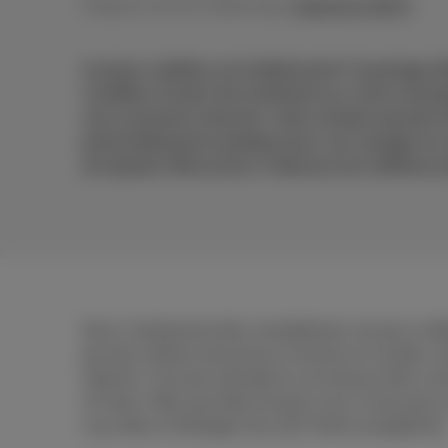
Publié le 15/07/2024 dans
Internet et Wi‑Fi
Les jeux mobiles ont évidemment l’avantage d’ê
condition d’avoir de la batterie sur votre smar
une connexion internet, mais certains peuvent ê
particulièrement pratique pour vos voyages en a
est épuisé. Découvrez ci-dessous les meilleurs
Avec l’avènement des smartphones, les jeux mobile
par des millions de joueurs à travers le monde, ma
internet. C’est par exemple le cas de jeux bien 
of Clans. Mais que faire lorsque vous n’avez pas 
vous êtes à l’étranger hors de l’Union européenne