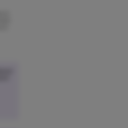
ce et
mment
s le
sposer
pond