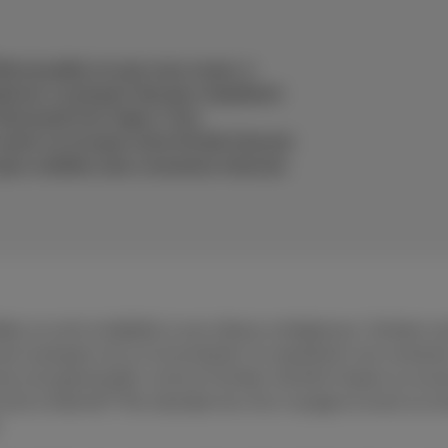
tre jouable où que vous soyez, à
tphone. La plupart des jeux requièrent
tre joués hors ligne. C’est
vion ou lorsque votre forfait internet
 jeux mobiles sans connexion internet.
s se sont multipliés à une vitesse vertigineuse. Certains so
is la plupart ont un inconvénient: ils requièrent une connexi
connus du grand public comme Fortnite, Genshin Impact ou enc
accès à internet? Par exemple lors d’un voyage en avion ou l
.