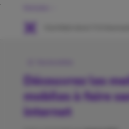
Particuliers
Packs
Mobile
Internet
TV & Streaming
A
Tous les articles
Découvrez les mei
mobiles à faire s
internet