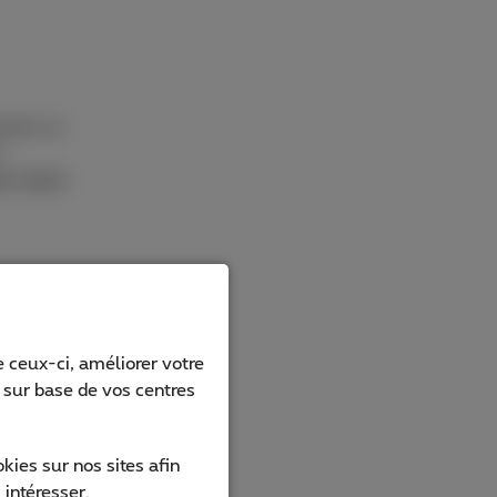
arnez un
n
s trajets
 ceux-ci, améliorer votre
s sur base de vos centres
référence
aines de
ies sur nos sites afin
 intéresser.