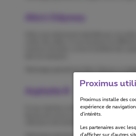
Alto’s Odyssey
Voilà un jeu absolument splendide que vous allez a
surfeur des sables. À vous de passer les différent
maximum de points. Le tout en profitant des supe
dans les transports.
Téléchargez gratuitement Alto’s Odyssey sur
And
Proximus util
Asphalte 8
Proximus installe des co
expérience de navigation,
Si vous cherchez un bon jeu de voiture sur mobile
d’intérêts.
des jeux de course sur mobile et on comprend pour
véhicules et de nombreux circuits pour vous amu
Les partenaires avec les
d’afficher sur d'autres s