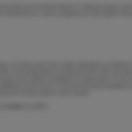
vez faire sans connexion internet. Il s’agit donc de jeux solo
ez, directement sur votre smartphone ou votre tablette. Déc
ors vous allez aimer le jeu mobile, disponible sur Android et
s 80 et vous plonge dans le monde de la série culte. Vous po
 chacun leurs propres compétences et styles de jeu. À vous d’
fférents niveaux du jeu. Le titre est très facile à prendre en 
transaction. De quoi passer un bon moment.
sur
Android
ou
iOS
.