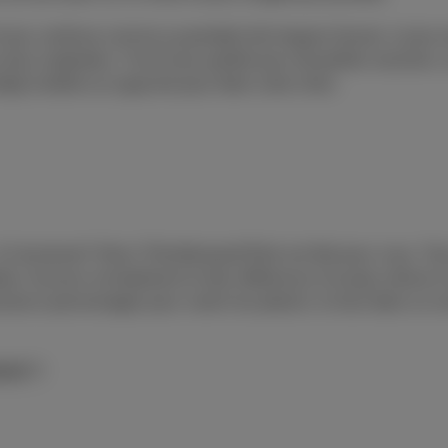
t le jeu continue comme ça pendant de longues heures. Le jeu e
 plus originales. C’est le jeu parfait pour de petites sessions, c
 doigt à droite ou à gauche pour faire votre choix.
 à l’ancienne? Alors Thimbleweed Park est fait pour vous. Tou
nées, humour omniprésent et des références à la pop culture 
lusieurs personnages pour varier les plaisirs, le tout dans un u
roid
.