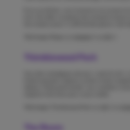
Et en cas d’échec, vous incarnez le roi suivant e
écrit, très drôle, et propose des situations toujours
très simple à jouer: il suffit de faire glisser votre
Téléchargez Reigns sur
Android
ou
iOS
.
Thimbleweed Park
Vous êtes nostalgiques des jeux « point & click »
histoire prenante, énigmes corsées et bien imagi
tableau. Petite particularité: vous contrôlez ici p
original et très foutu pour un jeu mobile.
Téléchargez Thimbleweed Park sur
iOS
ou
And
The Room