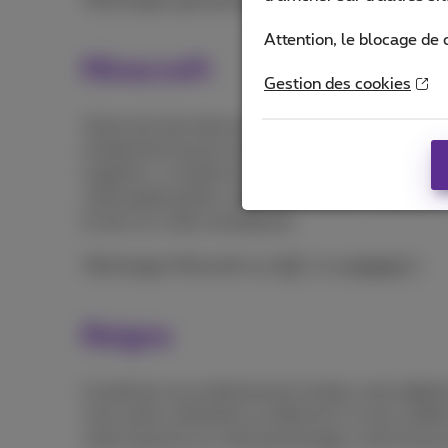
Téléchargez gratuitement Asphalte 8 sur
iOS
o
Attention, le blocage de 
Minecraft
Gestion des cookies
Citons tout de même quelques jeux payants. Comme
simplement du jeu le plus vendu de tous les temps.
supports, y compris les appareils mobiles. Vous 
votre propre partie, créez votre maison, explorez 
le tout sur votre smartphone.
Téléchargez Minecraft sur
iOS
ou
Android
.
Reigns
Ce petit jeu est extrêmement simple, mais diable
vous serez confronté à un dilemme. Il vous suffira
votre royaume ou votre personnage. Le but du jeu 