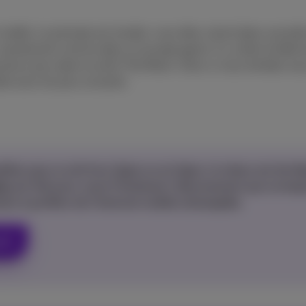
mobile. Le principe est simple: vous êtes coincé dans une piè
 exactement comme dans un escape game. Il y a bien évide
lusieurs jeux dans la série The Room. Donc si vous tombez sou
re avec les jeux suivants.
biles que ce soit hors ligne ou en ligne, le mieux est de di
le
est fait pour vous! Choisissez l’abonnement qui corres
nt à profiter de l’internet mobile ultrarapide.
nt!