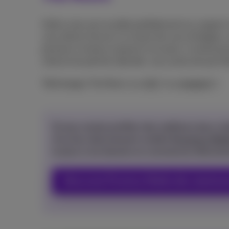
Voilà un jeu qui se prête parfaitement au support 
vous devez trouver un moyen de vous échapper,
plusieurs niveaux à passer et en plus, il existe p
charme du premier épisode, vous aurez de quoi fai
Téléchargez The Room sur
iOS
ou
Android
.
Si vous voulez profiter des meilleurs jeux mo
d’un bon abonnement mobile
Proximus Mobi
le plus à vos besoins et commencez directeme
Découvrez Proximus Mobile dès maintena