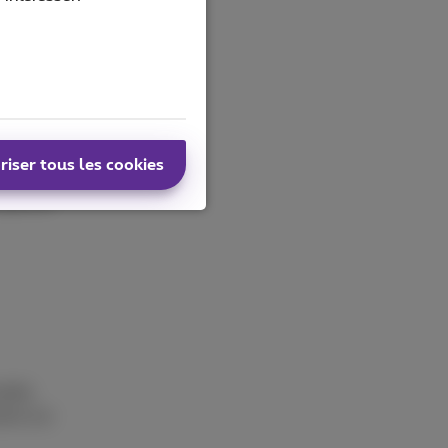
 les
riser tous les cookies
ser dans
légende,
nnée,
ions sur