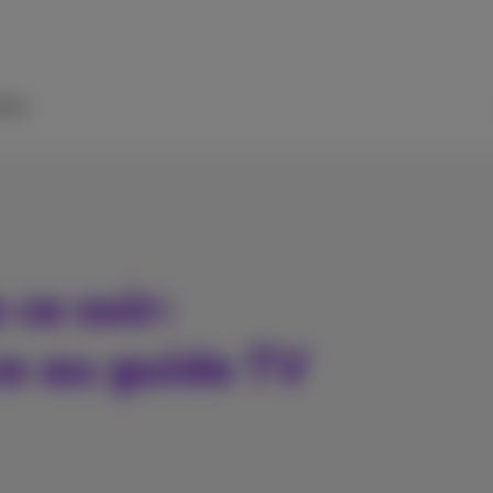
ide
ce soir:
ce au guide TV