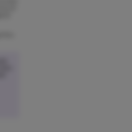
ez toutes
ormes de
e TV
p Pickx
pack
ultra-
sir