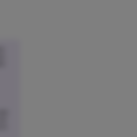
ns
ous
me
avez
sûr
 le