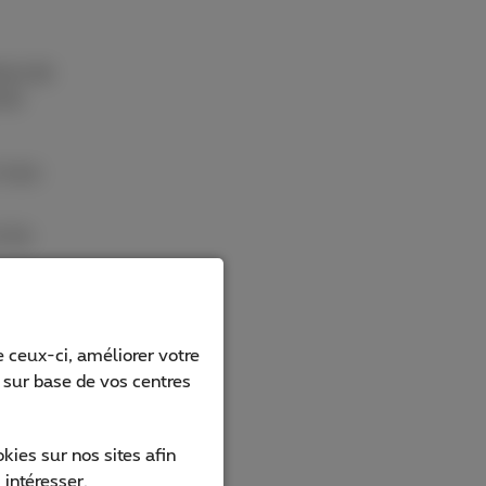
ence de
 de
i vous
 les
avez
 ceux-ci, améliorer votre
s sur base de vos centres
ible de
ies sur nos sites afin
 intéresser.