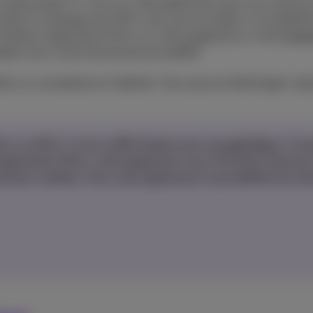
simple guide TV. C’est sur cette application que vous retrouv
sulter le catalogue de VOD, mais aussi accéder à vos platef
tallez l’application Pickx sur votre
smart TV
ou votre
Googl
ide à tout votre divertissement préféré.
ble sur smartphone et tablette. Vous pouvez télécharger l’ap
x a à offrir, il vous suffit d’opter pour
un pack Flex+
. Ce 
pplication Pickx, mais également une connexion internet 
ments mobiles. Vous avez également la possibilité de choi