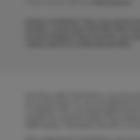
Publié le 08/12/2025 dans
Aide & solutions
Amateur de télévision? Alors vous avez sans d
Proximus, compris dans l’offre Pickx. Mais con
fonctions pratiques? Après cet article, vous s
meilleur parti de vos soirées télé avec Pickx.
Avec Pickx, l’offre TV de Proximus, vous avez acc
plus des 80 chaînes TV, vous avez également accès 
vos appareils. Pickx vous propose également des 
d’ajouter une ou plusieurs options TV pour dispos
Netflix, Disney+, Pickx Sports, Pickx Mix, il y en a
Avec un abonnement TV de Proximus, vous avez acc