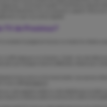
 chaque jour. C’est là que le guide TV de Proximus devient int
élé très facilement, et ce sur plusieurs supports. Découvrez 
pidement ce que vous aimez regarder.
e TV de Proximus?
V et connaitre le programme du jour sur toutes les chaînes au
re, il suffit d’appuyer sur le bouton « Guide » de votre téléc
ez plus qu’à naviguer entre les différentes chaînes pour conna
tilisation d’une souris ou d’un écran tactile, vous pouvez utilise
 Il vous suffit
de cliquer ici
.
ion sur votre appareil mobile ou votre tablette pour accéder a
s doute la meilleure option en termes de confort et de rapidi