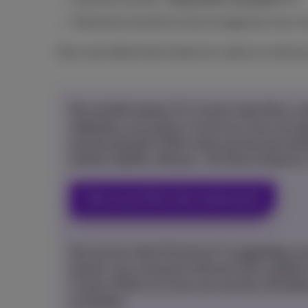
Choisissez ensuite la mise en page qui vous co
Vous avez désormais toutes les cartes en main pou
Plus de 80 chaînes TV, l’accès à des films, 
adaptées à vos goûts, le tout sur tous vos ap
pouvez étendre l’offre à des services de st
endroit. Netflix, Disney+, All Stars & Sports, 
Découvrez Pickx dès maintenant!
Pas encore client Proximus? Le
pack Flex+
po
besoin: une connexion internet ultra-rapide 
l’accès à Pickx et à tous ses services. N’oub
souhaitez!