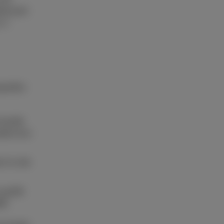
éressant
ci-
xquelles
ommande
ître leur
r le site
u guide
té.