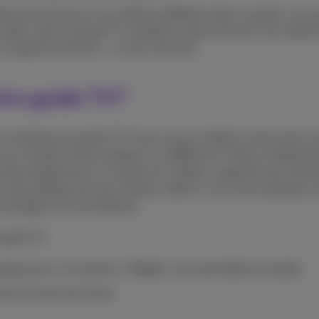
cilement retrouver vos chaînes préférées dans le guide, vous
 simple: dans le guide TV, naviguez jusqu’à trouver une chaîne 
/supprimer favoris ». Le tour est joué.
tre guide TV?
l’interface du guide TV? Vous avez en effet le choix entre u
 vous semble le plus pratique. La différence? Dans la dispositi
e des programmes sur toutes les chaînes, organisés par tranc
tion des programmes par chaînes, idéal si vous avez quelques 
avantages et inconvénients.
 guide TV:
 appuyant sur le bouton «
Home
» de votre télécommande.
tué en haut de l’écran.