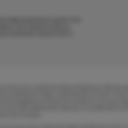
oute déjà expérimenté le guide TV de
naissez-vous vraiment toutes ses
aurez exactement comment tirer le
ès à plus d’une centaine de chaînes de télévision. Mais pas q
à la télévision en direct, streaming, films et séries, le tout
recommandations en fonction de vos goûts et vous avez l’op
er d’une offre extrêmement vaste pour vos soirées télé à la 
 pour tous les goûts.
ès à plus d’une centaine de chaînes de télévision. Avec un