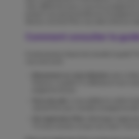
choix, difficile de savoir ce qui est au programme
puisqu’il vous permet de découvrir le programme t
dessous comment Pickx vous aide à retrouver ra
Comment consulter le guid
Il existe plusieurs façons de consulter le guide T
vous avez accès.
Directement sur votre télévision
: pour ce fai
Proximus. Le guide TV s’affichera et vous n’aur
programme du jour.
Via le site web
: si vous préférez le confort d’u
web de Pickx pour consulter le programme télé.
Via l’application Pickx
: téléchargez l’applicat
TV à tout moment, où que vous soyez. C’est san