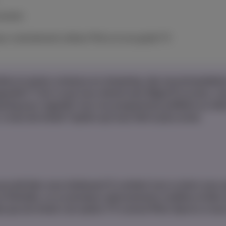
nvient.
r correctement utiliser Pickx et son guide TV.
séries et autres contenus en streaming, des recommandatio
pareils? C’est ce qui vous attend avec
Pickx
! Et en plus, v
reaming pour regarder tous vos programmes préférés au mê
à vous de choisir l’option qui vous fait le plus envie.
urrait bien vous intéresser! Il contient tout ce dont vous 
et illimitée, un ou plusieurs abonnements mobiles et bien 
liez pas de choisir une option TV comme Pickx Sports si vous