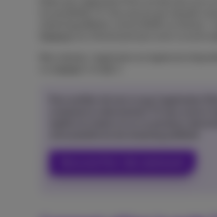
Notez que l’application Pickx est bien plus qu’un 
les possibilités TV. Vous pouvez par exemple con
streaming préférées comme Netflix ou Disney+. Ins
Streamer
(ou Chromecast) pour avoir un accès rap
Bien entendu, l’application est également disponi
sur
Android
et
iOS
.
Pour profiter de tout ce que l’application Pick
comprend un abonnement TV avec accès à l’a
rapide à la maison et un ou plusieurs abonne
votre plateforme de streaming préférée!
Découvrez Flex+ dès maintenant!