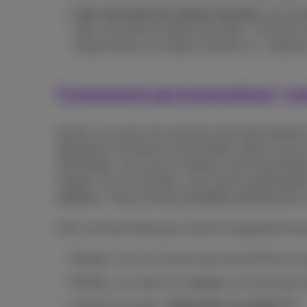
Créer des listes de chaînes favorites
: pour fa
créer une liste de chaînes favorites. C’est très
cliquez dessus et cliquez ensuite sur « Ajouter
Comment personnaliser vo
Saviez-vous que vous pouvez aussi personnaliser 
disposition verticale ou horizontale, selon ce qui
horizontale, vous avez un aperçu clair d’ensembl
horaires. Sur la verticale, vous avez la présenta
préférées. Chacune des possibilités présente des 
Voici comment faire pour choisir la disposition du
Rendez-vous sur l’écran d’accueil de Pickx en
Rendez-vous dans les réglages via le bouton si
Cherchez ensuite «
Disposition du guide TV
».