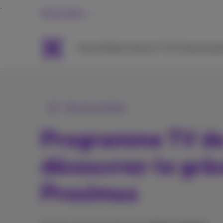
Particuliers
Packs
Mobile
Internet
TV & Streaming
A
Tous les articles
Programme TV de 
découvrez-le grâ
Proximus