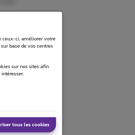
 nombre
le réseau
 ceux-ci, améliorer votre
s sur base de vos centres
ies sur nos sites afin
 intéresser.
vez
riser tous les cookies