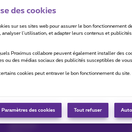
ise des cookies
okies sur ses sites web pour assurer le bon fonctionnement de
 analyser l’utilisation, et adapter leurs contenus et publicité
quels Proximus collabore peuvent également installer des cook
ites ou des médias sociaux des publicités susceptibles de vous
Aide & Contact
MyProximus
certains cookies peut entraver le bon fonctionnement du site.
Aide
Votre facture et conso
Proximus Assistant
S’inscrire à MyProximus
Contact
Configurer un GSM
App Proximus+
Paramètres des cookies
Facture
Tout refuser
Auto
Résilier votre
abonnement