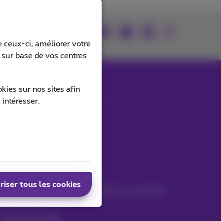
Retrouvez-nous sur
 ceux-ci, améliorer votre
s sur base de vos centres
ies sur nos sites afin
 intéresser.
Nos applications
Vos infos par e-mail
riser tous les cookies
Suivez les dernières actualités, offres ou promotions
fraîches du jour
C’est parti!