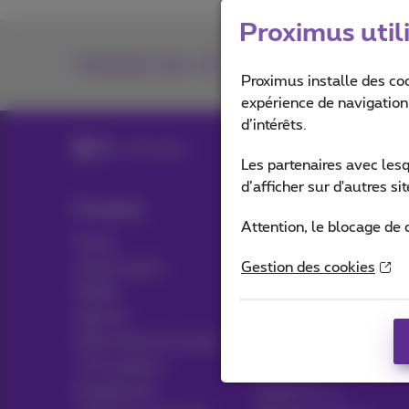
Proximus util
Contactez-nous
Proximus installe des co
expérience de navigation,
d’intérêts.
aftersales
Les partenaires avec les
d’afficher sur d'autres s
Produits
Blog
Attention, le blocage de 
Packs
Actualités/nouvelles
Autres packs
Gestion des cookies
Think possible
Mobile
Avantages clients
Internet
Pickx
Offre Internet sociale
TV & options
Live TV
Equipement
Guide TV