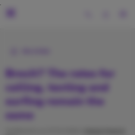
Alle Artikel
Brexit? The rates for
calling, texting and
surfing remain the
same
Veröffentlicht am 27/01/2026 in
Digitale Trends &