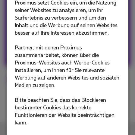
Team Proximus
Proximus setzt Cookies ein, um die Nutzung
seiner Websites zu analysieren, um Ihr
Our team keeps you informed on the latest
Surferlebnis zu verbessern und um den
news whether it is about our products and
Inhalt und die Werbung auf seinen Websites
services or on the trends & novelties.
besser auf Ihre Interessen abzustimmen.
Partner, mit denen Proximus
Andere Artikel von Team Proximus
zusammenarbeitet, können über die
Proximus-Websites auch Werbe-Cookies
installieren, um Ihnen für Sie relevante
Werbung auf anderen Websites und sozialen
Smartphone
Roaming
Medien zu zeigen.
Bitte beachten Sie, dass das Blockieren
bestimmter Cookies das korrekte
Funktionieren der Website beeinträchtigen
kann.