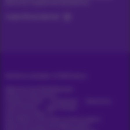
Nachrichten, Angebote oder Werbeaktionen
Lassen Sie uns das tun!
Alle Rechte vorbehalten. ©
2026
Proximus
Allgemeine Geschäftsbedingungen,
Verbraucherinformationen
Preisliste und Tarife
Erreichbarkeit
Datenschutz
Cookie-Richtlinie
Cookie-Manager
Unternehmensdaten
Diese Website wurde erstellt und wird verwaltet in
Übereinstimmung mit dem belgischen Recht.