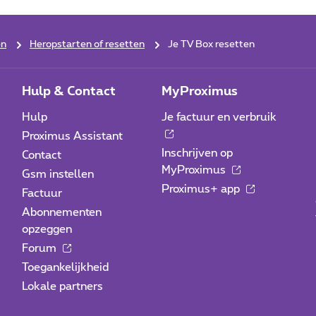
en
Heropstarten of resetten
Je TV Box resetten
Hulp & Contact
MyProximus
Hulp
Je factuur en verbruik
Proximus Assistant
Inschrijven op
Contact
MyProximus
Gsm instellen
Proximus+ app
Factuur
Abonnementen
opzeggen
Forum
Toegankelijkheid
Lokale partners