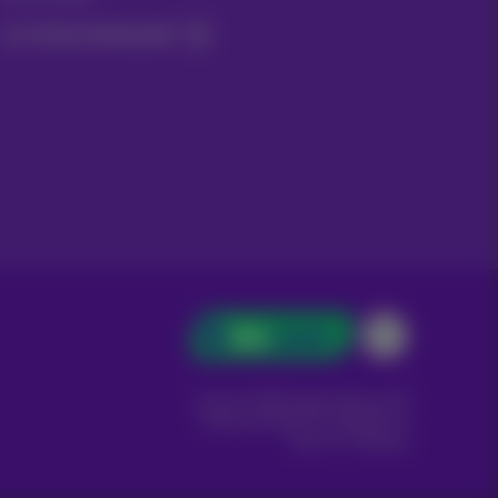
Ja, ik ben benieuwd!
Carrier & Wholesale Solutions
Proximus Group
|
Telindus
Jobs
|
Sitemap