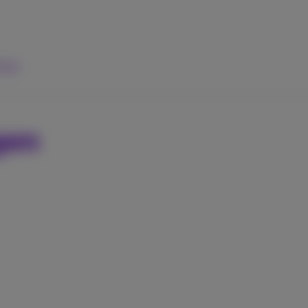
ulp
gen