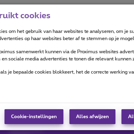
uikt cookies
kies om het gebruik van haar websites te analyseren, om je su
vertenties op haar websites beter af te stemmen op je mogeli
oximus samenwerkt kunnen via de Proximus websites adverte
o
Verbruik en belkrediet opvolgen
en sociale media advertenties te tonen die relevant kunnen zi
als je bepaalde cookies blokkeert, het de correcte werking v
Hulp & Contact
MyProximus
Hulp
Je factuur en verbruik
Proximus Assistant
Inschrijven op
Contact
MyProximus
Gsm instellen
Cookie-instellingen
Alles afwijzen
Al
Proximus+ app
Factuur
Abonnementen