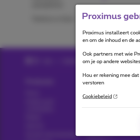
oproepbeheer
Proximus gebr
Telefoons en faxen
Proximus installeert coo
en om de inhoud en de ad
Ook partners met wie Pr
Hulp
Telefonie
Abonnement en Pay&G
om je op andere websites 
Hou er rekening mee dat 
Producten
Blog
verstoren
Packs
Nieuws blog
Cookiebeleid
Andere pack
Think possible
combinaties
Klantvoordelen
Mobiel
Pickx
Internet
Sociaal internetaanbod
Live TV