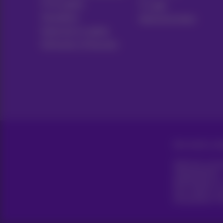
TV & opties
Tv-gids
Toestellen
Abonnementen
Vaste lijn en opties
Verhuizen of bouwen
Alle rechten vo
Algemene voorwa
Toegankelijkheid
Bedrijfsgegeven
Deze website is g
Koning Albert II-