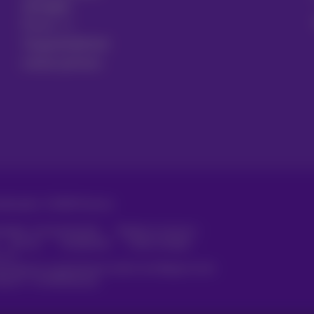
opzeggen
Forum
Toegankelijkheid
Lokale partners
orbehouden. ©
2026
Proximus
arden, consumenteninfo
Prijslijst en tarieven
Privacy
Cookiebeleid
Cookie manager
s
ecreëerd en wordt beheerd conform het Belgisch recht.
laan 27 - B-1030 Brussel.