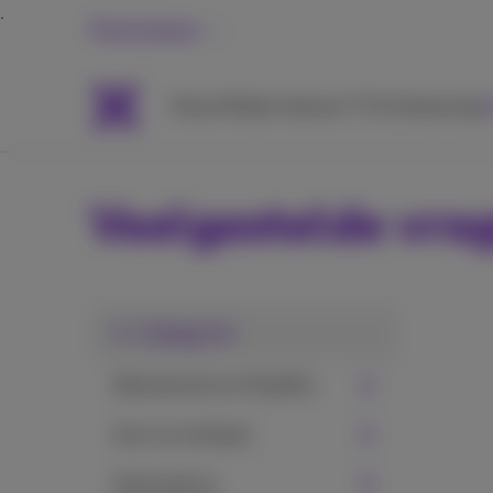
Particulieren
Packs
Mobiel
Internet
TV & Streaming
H
Veelgestelde vra
1. Categorie
Abonnement en Pay&Go
Gsm en simkaart
Voicemail en