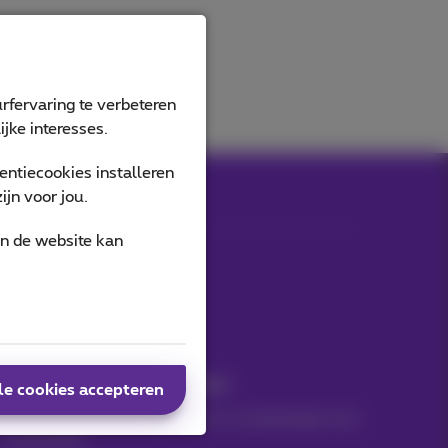
rfervaring te verbeteren
jke interesses.
ntiecookies installeren
jn voor jou.
an de website kan
Onze applicaties
Nieuwtjes direct in je inbox
le cookies accepteren
Ontdek de laatste infos, promoties of aanbiedingen heet
van de naald