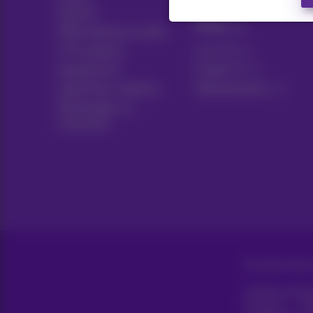
Internet
Pickx
Offre Internet sociale
TV & options
Live TV
Equipement
Guide TV
Ligne fixe et options
Abonnements
Déménager ou
construire
Tous droits réser
Conditions génér
Vie privée
Pol