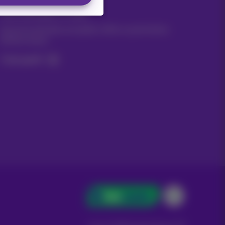
Vos infos par e-mail
Suivez les dernières actualités, offres ou promotions
fraîches du jour
C’est parti!