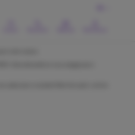
FR
Contact
Recherche
Webmail
MyProximus
qu'à votre maison.
3 800. Votre demande ne vous engage pas à
 vous optez pour un produit fibre hors pack, comme