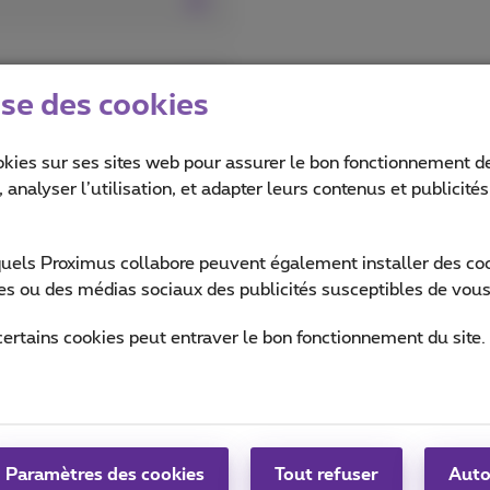
ise des cookies
okies sur ses sites web pour assurer le bon fonctionnement de
 analyser l’utilisation, et adapter leurs contenus et publicité
quels Proximus collabore peuvent également installer des cook
ites ou des médias sociaux des publicités susceptibles de vous
certains cookies peut entraver le bon fonctionnement du site.
Aide & Contact
MyProximus
Aide
Votre facture et conso
Proximus Assistant
Paramètres des cookies
Tout refuser
Auto
S’inscrire à MyProximus
Contact