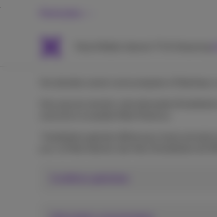
Particuliers
Packs
Mobile
Internet
TV & Streaming
A
Vos données seront communiquées à Fiberklaar, le 
Vous pouvez annuler votre demande d'installatio
souscrire à un produit fibre Proximus.
*Installation gratuite offerte pour toute activati
p.ex. la Fibre Internet, des frais d'installation de
Conditions générales