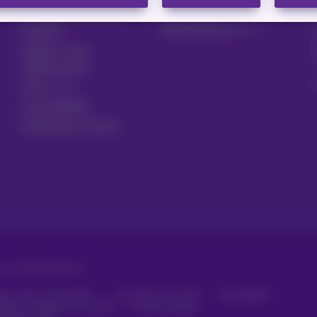
Configurer un GSM
App Proximus+
Facture
Résilier votre
abonnement
Forum
Accessibilité
Partenaires locaux
vés. ©
2026
Proximus
ales, info consommateur
Liste des prix et tarifs
Accessibilité
itique de gestion des cookies
Cookie manager