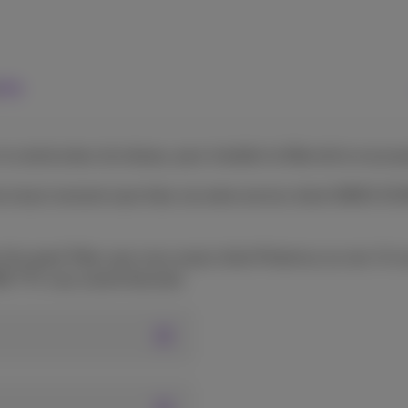
ide
constructeur du réseau, pour installer la fibre de la rue jus
n à tout moment sans frais via notre service client 0800 3
on d'un pack Fibre, que vous soyez client Proximus ou non. Si
 59€ TTC vous seront facturés.