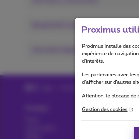
Information consommateur
Recapitulatif contractuel
Proximus util
Proximus installe des co
Information légales concernant le privacy
expérience de navigation,
d’intérêts.
Les partenaires avec les
d’afficher sur d'autres s
Aide
Demand Bundling
Attention, le blocage de 
Produits
Blog
Gestion des cookies
Packs
Actualités/nouvelles
Autres packs
Think possible
Mobile
Avantages clients