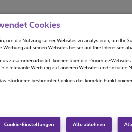
wendet Cookies
in, um die Nutzung seiner Websites zu analysieren, um Ihr Su
ie Werbung auf seinen Websites besser auf Ihre Interessen a
ximus zusammenarbeitet, können über die Proximus-Website
Go
ür Sie relevante Werbung auf anderen Websites und sozialen M
 das Blockieren bestimmter Cookies das korrekte Funktioniere
Hilfe & Kontakt
MyProximus
Hilfe
Rechnung und Nutzung
n
Proximus Assistant
Anmelden
Kontakt
Proximus+
Einrichten eines
Cookie-Einstellungen
Alle ablehnen
All
Mobiltelefons