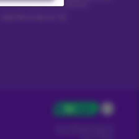
Nachrichten, Angebote oder Werbeaktionen
Lassen Sie uns das tun!
Carrier & Wholesale Solutions
Proximus Group
|
Telindus
Jobs
|
Sitemap