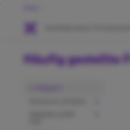
Privat
Packs
Mobile
Internet
TV & Streaming
H
Häufig gestellte 
1. Kategorie
Abonnement und Pay&Go
Mobiltelefon und SIM-
Karte