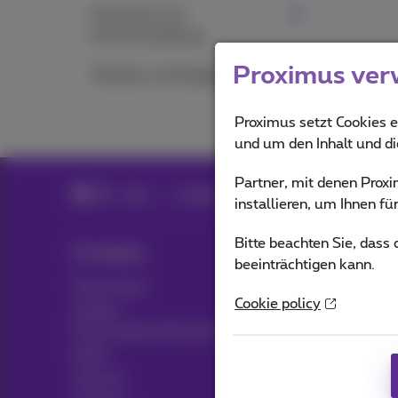
Voicemail und
Anrufverwaltung
Proximus ver
Telefone und Faxgeräte
Proximus setzt Cookies e
und um den Inhalt und d
Partner, mit denen Pro
Hilfe
Telefonie
Abonnement und Pay&
installieren, um Ihnen f
Bitte beachten Sie, dass
Produkte
Blog
beeinträchtigen kann.
Packungen
Nachrichten-Blog
Cookie policy
Andere
Möglicherweise denke
Packungskombinationen
Kundenvorteile
Mobil
Pickx
Internet