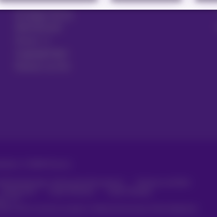
Gesetzentwurf
Kündigen Sie Ihr
Abonnement
Forum
Zugänglichkeit
Partner vor Ort
ehalten. ©
2026
Proximus
häftsbedingungen, Verbraucherinformationen
Preisliste und Tarife
Datenschutz
Cookie-Richtlinie
Cookie-Manager
aten
rde erstellt und wird verwaltet in Übereinstimmung mit dem belgischen