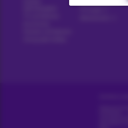
Soziales
Live-Fernsehen
Internetangebot
TV-Guide
TV und Optionen
Abonnements
Ausrüstung
Festnetz und Optionen
Umzug oder Aufbau
Alle Rechte vorb
Allgemeine Gesc
Erreichbarkeit
Unternehmensd
Diese Website wu