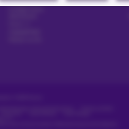
Gesetzentwurf
Kündigen Sie Ihr
Abonnement
Forum
Zugänglichkeit
Partner vor Ort
ehalten. ©
2026
Proximus
häftsbedingungen, Verbraucherinformationen
Preisliste und Tarife
Datenschutz
Cookie-Richtlinie
Cookie-Manager
aten
rde erstellt und wird verwaltet in Übereinstimmung mit dem belgischen