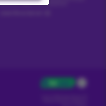
Nachrichten, Angebote oder Werbeaktionen
Lassen Sie uns das tun!
Carrier & Wholesale Solutions
Proximus Group
|
Telindus
Jobs
|
Sitemap