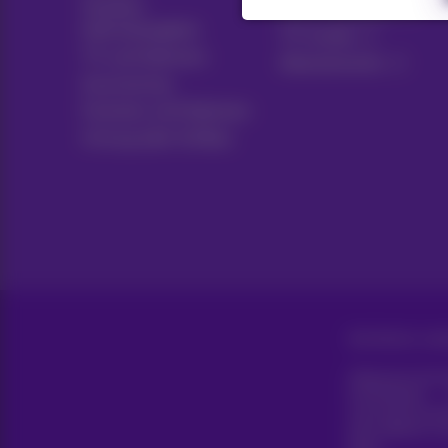
Soziales
Live-Fernsehen
Internetangebot
TV-Guide
TV und Optionen
Abonnements
Ausrüstung
Festnetz und Optionen
Umzug oder Aufbau
Alle Rechte vorb
Allgemeine Gesc
Erreichbarkeit
Unternehmensd
Diese Website wu