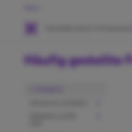
Privat
Packs
Mobile
Internet
TV & Streaming
H
Häufig gestellte 
1. Kategorie
Abonnement und Pay&Go
Mobiltelefon und SIM-
Karte