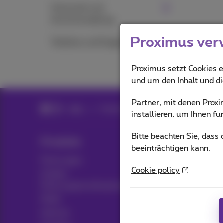
Voicemail und
Anrufverwaltung
Proximus ver
Telefone und Faxgeräte
Proximus setzt Cookies e
und um den Inhalt und d
Partner, mit denen Pro
Hilfe
Telefonie
installieren, um Ihnen f
Bitte beachten Sie, dass
Produkte
Blog
beeinträchtigen kann.
Packungen
Nachrichten-Blog
Cookie policy
Andere
Möglicherweise denke
Packungskombinationen
Kundenvorteile
Mobil
Pickx
Internet