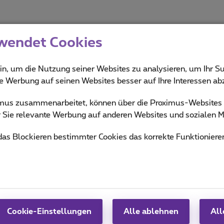
wendet Cookies
in, um die Nutzung seiner Websites zu analysieren, um Ihr Su
ie Werbung auf seinen Websites besser auf Ihre Interessen a
ximus zusammenarbeitet, können über die Proximus-Website
ür Sie relevante Werbung auf anderen Websites und sozialen M
 das Blockieren bestimmter Cookies das korrekte Funktioniere
Hilfe & Kontakt
MyProximus
Hilfe
Rechnung und Nutzung
n
Proximus Assistant
Anmelden
Kontakt
Proximus+
Einrichten eines
Cookie-Einstellungen
Alle ablehnen
All
Mobiltelefons