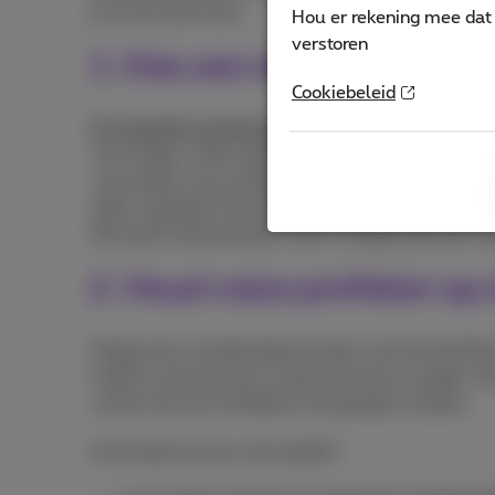
je al een heel eind:
Hou er rekening mee dat 
verstoren
1. Kies een sterk wachtwoo
Cookiebeleid
Een degelijk wachtwoord
is het allerbelangrijkst
voor lange, uniek wachtwoorden voor al je account
vermoeden van misbruik. Maar let er dan wel op da
cijfer verandert! Voor de tweestapsverificatie ka
Microsoft Authenticator, dat is veiliger dan een c
2. Houd valse profielen op
Krijg je een vriendschapsverzoek van iemand die 
luiden en die persoon vooral niet toe te voegen. 
vooral niet op en blokkeer het gesprek meteen.
Hoe herken je een vals profiel?