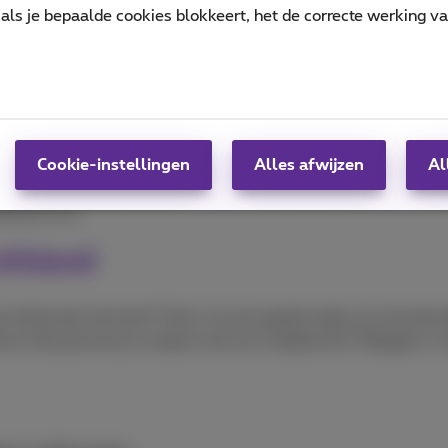
als je bepaalde cookies blokkeert, het de correcte werking v
rd
e om te voorkomen dat je Facebook gehackt wordt. Kies dus s
s en zet tweestapsverificatie aan. Wijzig het wachtwoord bij
t je een volledig nieuw paswoord kiest en niet slechts een le
Cookie-instellingen
Alles afwijzen
Al
n je ook een authenticator-app gebruiken zoals Google Authent
ode per sms.
 afstand
je helemaal niet kent? Dat is al een goede reden om de alarm
Stuurt die persoon je meteen ook een chatbericht? Reageer er