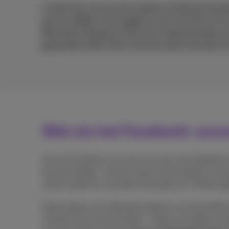
Je hebt het vast al eens gezien: Facebookvrien
op hun tijdlijn of je taggen in een rare foto of
Misschien kreeg je al eens een vaag berichtje va
gesproken hebt. Dan is de kans groot dat zijn of
Wat als het Facebook-accou
Als het Facebook-account van een vriend gehackt 
terug te krijgen. Jij kan echter wel bij helpen. Ga 
rechts onder de coverfoto. Klik daar op “Profiel rap
Daar krijg je verschillende redenen om het profiel
imitatie van iemand anders”. Roep vervolgens an