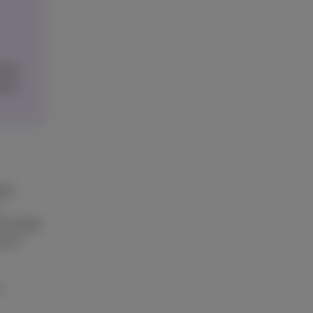
t de
n te
 te
 of oude
s en
s