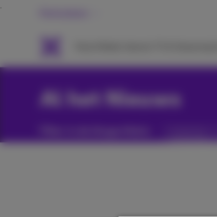
Particulieren
Packs
Mobiel
Internet
TV & Streaming
H
Al het Nieuws
Filter in de blogartikels:
Categorieën