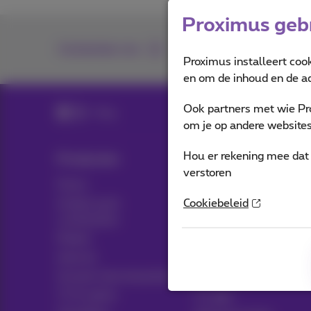
Proximus gebr
Contacteer ons
Proximus installeert coo
en om de inhoud en de ad
Ook partners met wie Pr
Blog
om je op andere websites 
Hou er rekening mee dat 
Producten
Blog
verstoren
Packs
Nieuws blog
Andere pack
Cookiebeleid
Think possible
combinaties
Klantvoordelen
Mobiel
Pickx
Internet
Sociaal internetaanbod
Live TV
TV & opties
Tv-gids