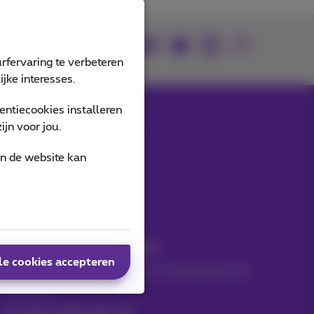
Je vindt ons op
rfervaring te verbeteren
jke interesses.
ntiecookies installeren
jn voor jou.
an de website kan
Onze applicaties
Nieuwtjes direct in je inbox
le cookies accepteren
Ontdek de laatste infos, promoties of aanbiedingen heet
van de naald
Ja, ik ben benieuwd!