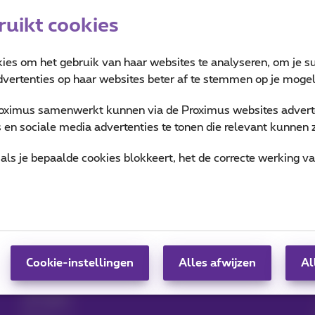
uikt cookies
kies om het gebruik van haar websites te analyseren, om je su
vertenties op haar websites beter af te stemmen op je mogeli
oximus samenwerkt kunnen via de Proximus websites adverte
en sociale media advertenties te tonen die relevant kunnen zi
als je bepaalde cookies blokkeert, het de correcte werking v
Hulp & Contact
MyProximus
Hulp
Je factuur en verbruik
Proximus Assistant
Inschrijven op
Contact
MyProximus
Gsm instellen
Proximus+ app
Factuur
Cookie-instellingen
Alles afwijzen
Al
Abonnementen
opzeggen