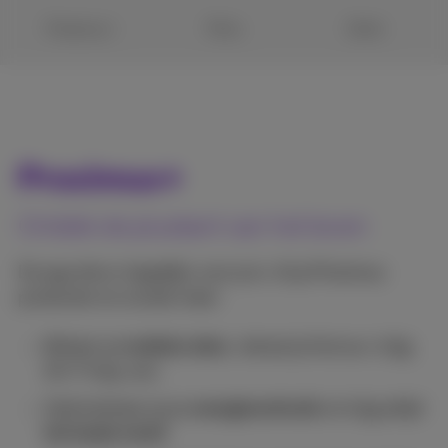
Proximus+
Pickx
Doktr
Proximus+
Ontdek de pluskant van het leven
De app die er dagelijks voor je is. Al je Proximus
producten en zoveel meer:
Beheer je
mobiele data
, betaal je factuur, krijg
24/7 hulp, enz.
Optimaliseer jouw
energieverbruik
en krijg altijd
het beste tarief