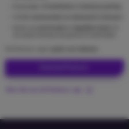
Koop je
bus- of treintickets
en
betaal je parking
Ontdek
evenementen en restaurants in de buurt
Geniet van
promocodes
en
dagelijkse deals
. En
win prijzen dankzij onze games en wedstrijden
De Proximus+ app is
gratis voor iedereen
.
Download Proximus+
Meer info over de Proximus+ app