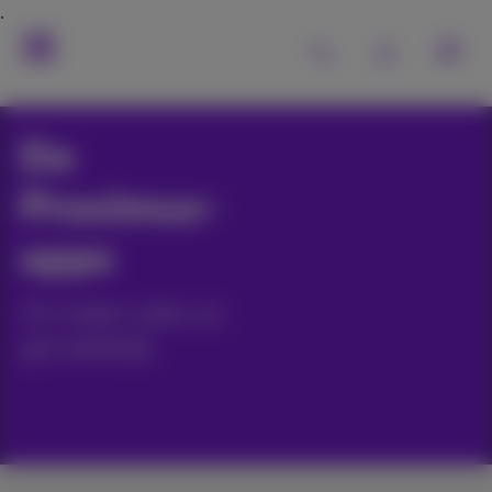
De
Proximus-
apps
Ze maken alles zo
gemakkelijk