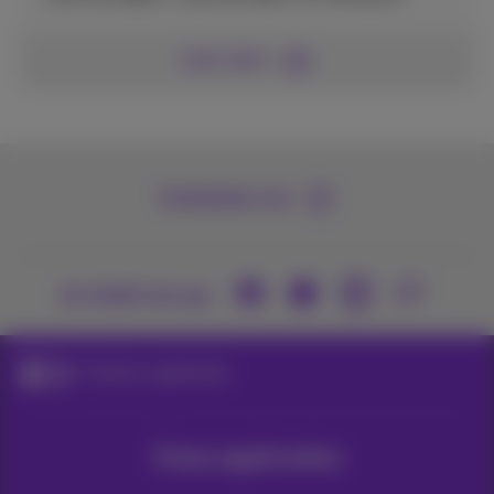
Lees meer
Contacteer ons
Je vindt ons op
Proximus applicaties
Onze applicaties