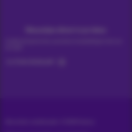
Nieuwtjes direct in je inbox
Ontdek de laatste infos, promoties of aanbiedingen heet van
de naald
Ja, ik ben benieuwd!
Alle rechten voorbehouden. ©
2026
Proximus