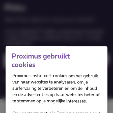
Pickx
Met Pickx kijk je tv op jouw manier!
Live of uitgesteld TV kijken, programma’s opnemen,
tv gids consulteren, streamen naar je TV... en zelfs
nog véél meer
Proximus gebruikt
Download Pickx app
cookies
Proximus installeert cookies om het gebruik
Meer info
van haar websites te analyseren, om je
surfervaring te verbeteren en om de inhoud
en de advertenties op haar websites beter af
te stemmen op je mogelijke interesses.