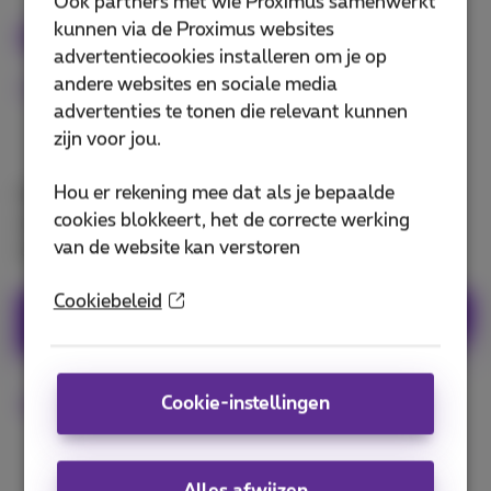
Ook partners met wie Proximus samenwerkt
kunnen via de Proximus websites
Doktr
advertentiecookies installeren om je op
andere websites en sociale media
Medisch advies waar je ook bent
advertenties te tonen die relevant kunnen
zijn voor jou.
Hou er rekening mee dat als je bepaalde
Met de Doktr-app consulteer je je eigen huisarts of
cookies blokkeert, het de correcte werking
een andere beschikbare erkende Belgische arts via
van de website kan verstoren
een videoconsultatie met je smartphone.
Cookiebeleid
Download Doktr-app
Cookie-instellingen
Meer info