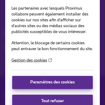
Les partenaires avec lesquels Proximus
collabore peuvent également installer des
cookies sur nos sites afin d’afficher sur
Vos infos par e-mail
d'autres sites ou des médias sociaux des
Suivez les dernières actualités, offres ou promotions fraîches
publicités susceptibles de vous intéresser.
du jour
Attention, le blocage de certains cookies
C’est parti!
peut entraver le bon fonctionnement du site.
Gestion des cookies
Paramètres des cookies
Tous droits réservés. ©
2026
Proximus
Tout refuser