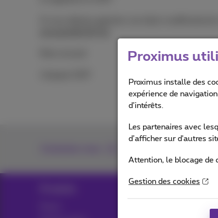
Si vous désirez apporter une (des) modification(
annuaire@1307.be
Merci encore!
Proximus util
L’équipe 1307
Proximus installe des co
expérience de navigation,
d’intérêts.
Les partenaires avec les
d’afficher sur d'autres s
Contactez-nous
Attention, le blocage de 
Gestion des cookies
Produits
Blog
Packs
Actualités/nouvelles