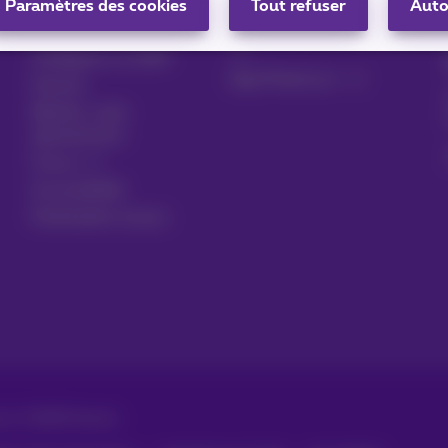
Proximus Assistant
Paramètres des cookies
Tout refuser
Auto
S’inscrire à MyProximus
Contact
Configurer un GSM
App Proximus+
Facture
Résilier votre
abonnement
Forum
Accessibilité
Partenaires locaux
vés. ©
2026
Proximus