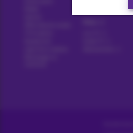
Autres packs
Think possible
Mobile
Avantages clients
Internet
Pickx
Offre Internet sociale
TV & options
Live TV
Equipement
Guide TV
Ligne fixe et options
Abonnements
Déménager ou
construire
Tous droits réser