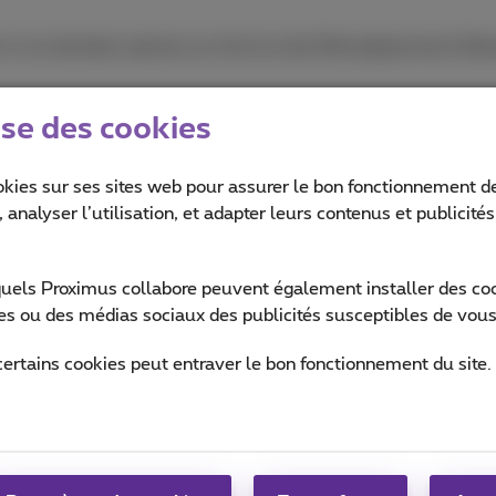
s) à vos données reprises au Service des Renseignements Nat
ise des cookies
okies sur ses sites web pour assurer le bon fonctionnement de
 analyser l’utilisation, et adapter leurs contenus et publicité
quels Proximus collabore peuvent également installer des cook
ites ou des médias sociaux des publicités susceptibles de vous
certains cookies peut entraver le bon fonctionnement du site.
Aide & Contact
MyProximus
Aide
Votre facture et conso