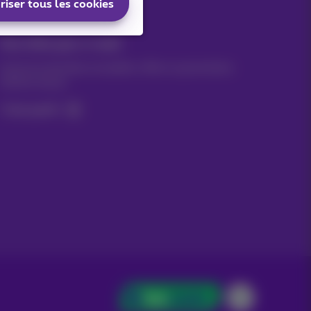
riser tous les cookies
Vos infos par e-mail
Suivez les dernières actualités, offres ou promotions
fraîches du jour
C’est parti!