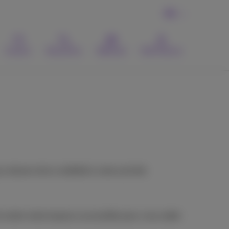
FR
Contact
Recherche
Webmail
MyProximus
onner de la visibilité à votre activité.
center reste toujours accessible pour vous aider