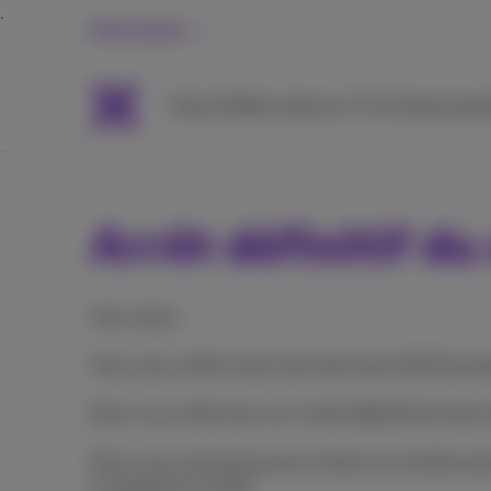
Particuliers
Packs
Mobile
Internet
TV & Streaming
A
Arrêt définitif du
Cher client,
Vous avez utilisé notre site web www.1307.be pend
Nous vous informons sur l’arrêt définitif de not
Nous vous remercions pour toutes ces années parc
en appelant le 1307.