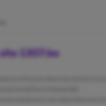
ide
 site 1307.be
ant plus de 20 ans pour effectuer des recherches et/ou pour d
re site web www.1307.be au 31 décembre 2022.
ourues ensemble et pour votre confiance! Notre service call 