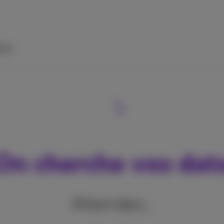
ide
On cherche vos dat
Attendez…