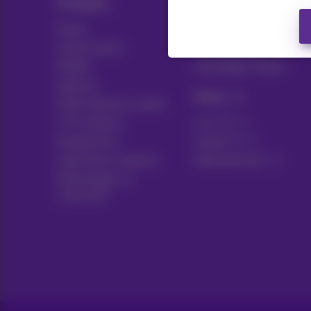
Produits
Blog
Packs
Actualités/nouvelles
Autres packs
Think possible
Mobile
Avantages clients
Internet
Pickx
Offre Internet sociale
TV & options
Live TV
Equipement
Guide TV
Ligne fixe et options
Abonnements
Déménager ou
construire