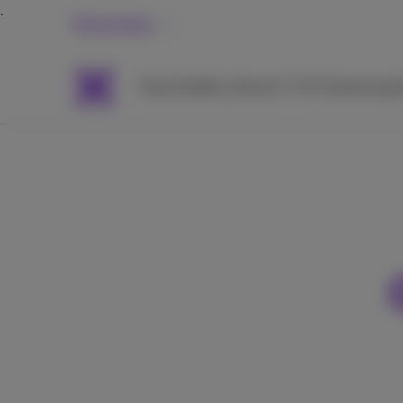
Particuliers
Packs
Mobile
Internet
TV & Streaming
A