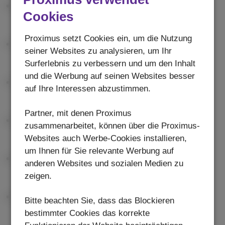
Cookies
Proximus setzt Cookies ein, um die Nutzung
seiner Websites zu analysieren, um Ihr
Surferlebnis zu verbessern und um den Inhalt
und die Werbung auf seinen Websites besser
auf Ihre Interessen abzustimmen.
Partner, mit denen Proximus
zusammenarbeitet, können über die Proximus-
Websites auch Werbe-Cookies installieren,
um Ihnen für Sie relevante Werbung auf
anderen Websites und sozialen Medien zu
zeigen.
Bitte beachten Sie, dass das Blockieren
bestimmter Cookies das korrekte